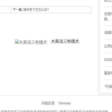
阳江
下一篇:
猫咪黑下巴怎么办？
合肥
路...
洁癖患
大英法三色猎犬
让狗
20
猫尿
“不
问题反馈
Sitemap
您是否发现了过时的信息或缺失的内容？请通过下面联系方式报告这些问题。