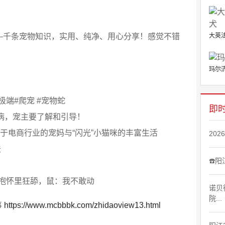
大英
——千条宠物知识，实用、纯净、用心分享！感觉不错
玛尔
端#爬宠 #宠物蛇
即
疾病，宠主要了解和引导！
于电商行业的宠妈与“闪光”小猫咪的丰富生活
20
法
☎️阳
抱怀里狂舔，鼠：我不敢动
诺贝
院...
事
https://www.mcbbbk.com/zhidaoview13.html