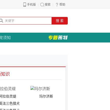
手机版
搜索
帮助
搜 索
宠须知
新知识
阿拉伯灵缇
玛尔济斯
英法三色猎犬