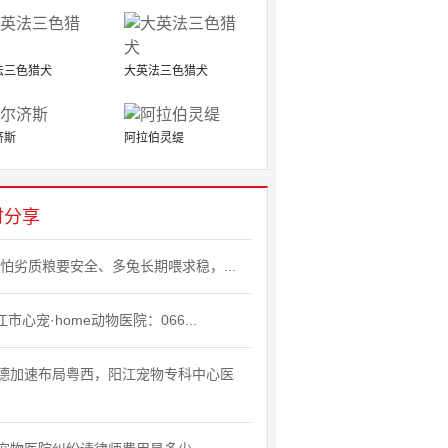
法三色猎犬
大英法三色猎犬
济斯
阿拉伯灵缇
时分享
26怕劣质粮要安全、多兔长期喂求稳，...
江市心宠·home动物医院：066...
德加速布局粤西，阳江宠物专科中心医