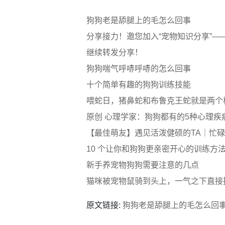
狗狗老是舔腿上的毛怎么回事
分享接力！邀您加入“宠物知识分享”
继续转发分享！
狗狗喘气呼哧呼哧的怎么回事
十个简单有趣的狗狗训练技能
喂蛇日，猪鼻蛇和布鲁克王蛇就是两个极
原创 心理学家：狗狗都有的5种心理
【最佳萌友】遇见活泼健硕的TA｜忙碌
10 个让你和狗狗更亲密开心的训练方
新手养宠物狗狗需要注意的几点
猫咪被宠物鼠骑到头上，一气之下直接
原文链接:
狗狗老是舔腿上的毛怎么回