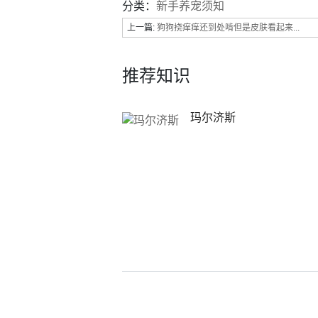
分类：
新手养宠须知
上一篇:
狗狗挠痒痒还到处啃但是皮肤看起来...
推荐知识
玛尔济斯