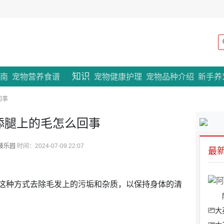
知识
专题策划
南
宠物营养食谱
宠物健康护理
宠物品种介绍
新手养
回事
舔腿上的毛怎么回事
菠乐园
时间：2024-07-09 22:07
最
这种方式去除毛发上的污垢和杂质，以保持身体的清
大