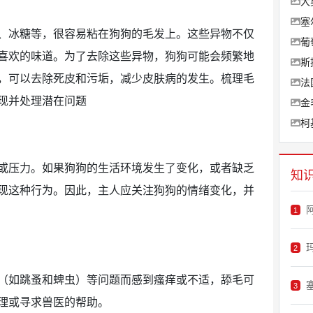
大
塞
、冰糖等，很容易粘在狗狗的毛发上。这些异物不仅
葡
喜欢的味道。为了去除这些异物，狗狗可能会频繁地
斯
，可以去除死皮和污垢，减少皮肤病的发生。梳理毛
法
现并处理潜在问题
金
柯
或压力。如果狗狗的生活环境发生了变化，或者缺乏
知
现这种行为。因此，主人应关注狗狗的情绪变化，并
1
2
（如跳蚤和蜱虫）等问题而感到瘙痒或不适，舔毛可
3
理或寻求兽医的帮助。