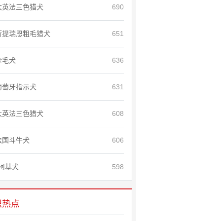
大英法三色猎犬
690
斯提瑞恩粗毛猎犬
651
金毛犬
636
葡萄牙指示犬
631
大英法三色猎犬
608
法国斗牛犬
606
柯基犬
598
识热点