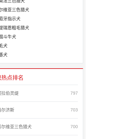
英法三色猎犬
尔维亚三色猎犬
萄牙指示犬
提瑞恩粗毛猎犬
国斗牛犬
毛犬
基犬
识热点排名
阿拉伯灵缇
797
玛尔济斯
703
塞尔维亚三色猎犬
700