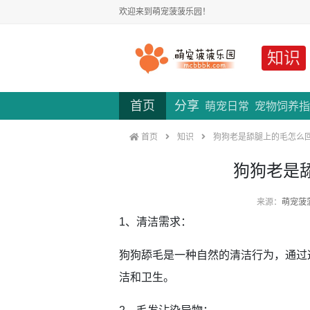
欢迎来到萌宠菠菠乐园！
知识
首页
分享
萌宠日常
宠物饲养指
首页
知识
狗狗老是舔腿上的毛怎么
狗狗老是
来源：
萌宠菠
1、清洁需求：
狗狗舔毛是一种自然的清洁行为，通过
洁和卫生。