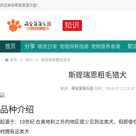
欢迎来到萌宠菠菠乐园！
知识
首页
分享
知
萌宠日常
宠物饲养指南
宠物营养食谱
首页
知识
斯提瑞恩粗毛猎犬
斯提瑞恩粗毛猎犬
来源：
萌宠菠菠乐园
时间：2024-07-11 21:37
品种介绍
起源于：19世纪 在奥地利之外的地区很少见到这类犬，但即使
材拥有这类犬