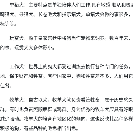
单猎犬：主要特点是单独陪伴人们工作,具有敏感,顺从和极高
蹲猎犬、寻猎犬、长卷毛犬和指示猎犬。单猎犬会做的事很多，
标等等。
玩赏犬：源于皇家宫廷中将狗当作宠物来饲养。数百年来，
的事。玩赏犬大多体形小。
工作犬：世界上的狗大都受过训练去执行各种专门的任务，
地、保卫财产和牲畜。有些国家中，狗和牲畜差不多，人们用它
佳肴。
牧羊犬：自古以来，牧羊犬就负责看管牲畜，属于历史悠久
群，有时也负责照顾鹿群或鸡群。身为优秀的牧羊犬应具有好眼
减少骚动。牧羊犬的培育有地区化的倾向，这也反映其品种多样
积极的狗，有些品种的毛色相当出色。