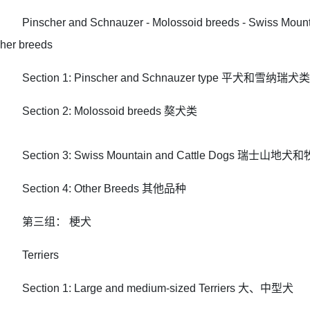
Pinscher and Schnauzer - Molossoid breeds - Swiss Mounta
her breeds
Section 1: Pinscher and Schnauzer type 平犬和雪纳瑞犬类
Section 2: Molossoid breeds 獒犬类
Section 3: Swiss Mountain and Cattle Dogs 瑞士山地
Section 4: Other Breeds 其他品种
第三组： 梗犬
Terriers
Section 1: Large and medium-sized Terriers 大、中型犬