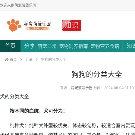
欢迎来到萌宠菠菠乐园！
知识
首页
分享
知
萌宠日常
宠物饲养指南
宠物营养食谱
首页
分享
狗狗的分类大全
狗狗的分类大全
来源：
萌宠菠菠乐园
时间：2024-08-04 01:10
犬的分类大全
按不同的血统，犬可分为：
纯种犬：纯种犬外型较优美、体态较匀称，较适合室内赏玩