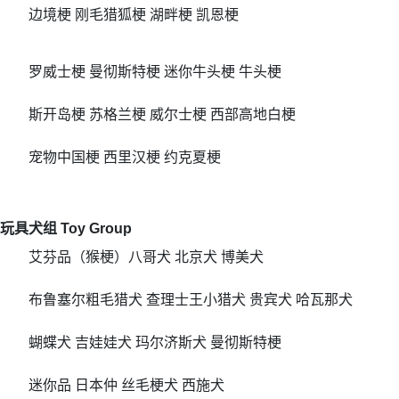
边境梗 刚毛猎狐梗 湖畔梗 凯恩梗
罗威士梗 曼彻斯特梗 迷你牛头梗 牛头梗
斯开岛梗 苏格兰梗 威尔士梗 西部高地白梗
宠物中国梗 西里汉梗 约克夏梗
玩具犬组 Toy Group
艾芬品（猴梗）八哥犬 北京犬 博美犬
布鲁塞尔粗毛猎犬 查理士王小猎犬 贵宾犬 哈瓦那犬
蝴蝶犬 吉娃娃犬 玛尔济斯犬 曼彻斯特梗
迷你品 日本仲 丝毛梗犬 西施犬