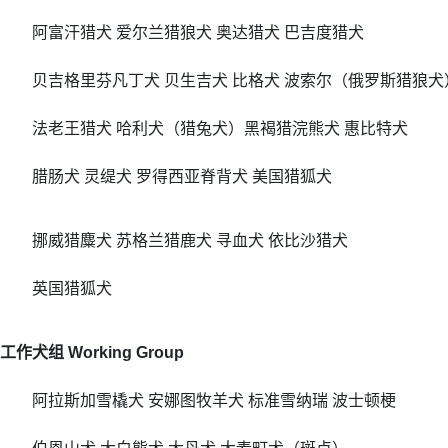
阿富汗猎犬 爱尔兰猎狼犬 奥达猎犬 巴吉度猎犬
贝吉格里芬凡丁犬 贝生吉犬 比格犬 波索尔（俄罗斯猎狼犬
法老王猎犬 哈利犬（猎兔犬）黑褐猎浣熊犬 惠比特犬
腊肠犬 灵缇犬 罗得西亚脊背犬 美国猎狐犬
挪威猎麋犬 苏格兰猎鹿犬 寻血犬 依比沙猎犬
英国猎狐犬
工作犬组 Working Group
阿拉斯加雪橇犬 安娜图牧羊犬 标准雪纳瑞 波士顿梗