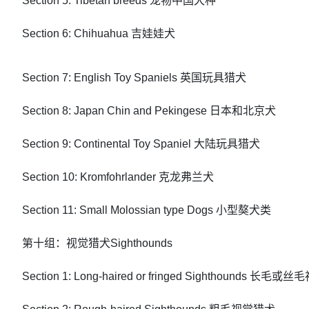
Section 5: Tibetan breeds 宠物中国犬种
Section 6: Chihuahua 吉娃娃犬
Section 7: English Toy Spaniels 英国玩具猎犬
Section 8: Japan Chin and Pekingese 日本和北京犬
Section 9: Continental Toy Spaniel 大陆玩具猎犬
Section 10: Kromfohrlander 克龙弗兰犬
Section 11: Small Molossian type Dogs 小型獒犬类
第十组：视觉猎犬Sighthounds
Section 1: Long-haired or fringed Sighthounds 长毛