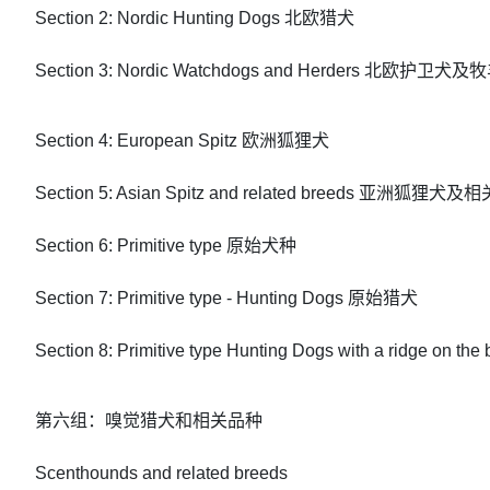
Section 2: Nordic Hunting Dogs 北欧猎犬
Section 3: Nordic Watchdogs and Herders 北欧护卫犬及
Section 4: European Spitz 欧洲狐狸犬
Section 5: Asian Spitz and related breeds 亚洲狐狸犬
Section 6: Primitive type 原始犬种
Section 7: Primitive type - Hunting Dogs 原始猎犬
Section 8: Primitive type Hunting Dogs with a ridge on
第六组：嗅觉猎犬和相关品种
Scenthounds and related breeds