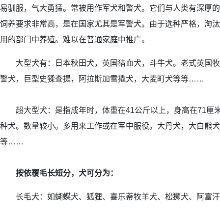
易驯服，气大勇猛。常被用作军犬和警犬。它们与人类有深厚的
饲养要求非常高，是在国家尤其是军警犬。由于选种严格，淘汰
用的部门中养殖。难以在普通家庭中推广。
大型犬有：日本秋田犬，英国猎血犬，斗牛犬。老式英国牧
警犬，巨型史猱查提，阿拉斯加雪撬犬，大麦町犬等等……
超大型犬：是指成年时，体重在41公斤以上，身高在71厘
种犬。数量较小。多用来工作或在军中服役。大丹犬，大白熊犬
等……
按依覆毛长短分，犬可分为：
长毛犬：如蝴蝶犬、狐狸、喜乐蒂牧羊犬、松狮犬、阿富汗