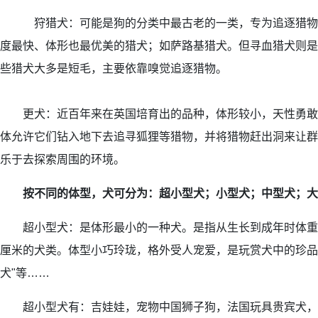
狩猎犬：可能是狗的分类中最古老的一类，专为追逐猎物
度最快、体形也最优美的猎犬；如萨路基猎犬。但寻血猎犬则是
些猎犬大多是短毛，主要依靠嗅觉追逐猎物。
更犬：近百年来在英国培育出的品种，体形较小，天性勇敢
体允许它们钻入地下去追寻狐狸等猎物，并将猎物赶出洞来让群
乐于去探索周围的环境。
按不同的体型，犬可分为：超小型犬；小型犬；中型犬；大
超小型犬：是体形最小的一种犬。是指从生长到成年时体重不
厘米的犬类。体型小巧玲珑，格外受人宠爱，是玩赏犬中的珍品。
犬"等……
超小型犬有：吉娃娃，宠物中国狮子狗，法国玩具贵宾犬，