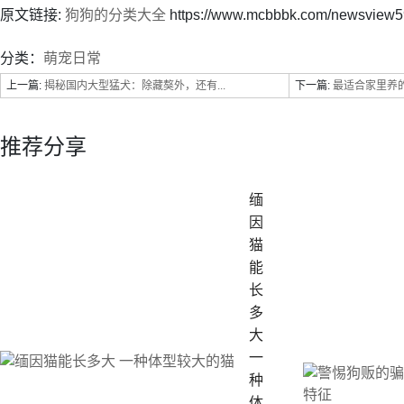
原文链接:
狗狗的分类大全
https://www.mcbbbk.com/newsview5
分类：
萌宠日常
上一篇:
揭秘国内大型猛犬：除藏獒外，还有...
下一篇:
最适合家里养的
推荐分享
缅
因
猫
能
长
多
大
一
种
体