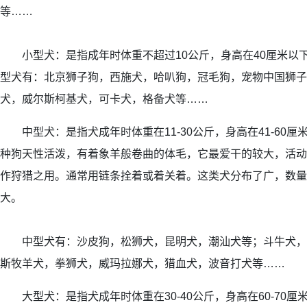
等……
小型犬：是指成年时体重不超过10公斤，身高在40厘米以
型犬有：北京狮子狗，西施犬，哈叭狗，冠毛狗，宠物中国狮子
犬，威尔斯柯基犬，可卡犬，格备犬等……
中型犬：是指犬成年时体重在11-30公斤，身高在41-60厘
种狗天性活泼，有着象羊般卷曲的体毛，它最爱干的较大，活动
作狩猎之用。通常用链条拴着或着关着。这类犬分布了广，数量
大。
中型犬有：沙皮狗，松狮犬，昆明犬，潮汕犬等；斗牛犬，甲
斯牧羊犬，拳狮犬，威玛拉娜犬，猎血犬，波音打犬等……
大型犬：是指犬成年时体重在30-40公斤，身高在60-70厘