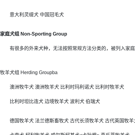
意大利灵缇犬 中国冠毛犬
家庭犬组 Non-Sporting Group
有很多的外来犬种，无法按照常规方法分类的，被列入家庭
牧羊犬组 Herding Groupba
澳洲牧牛犬 澳洲牧羊犬 比利时玛利诺犬 比利时牧羊犬
比利时坦比连犬 边境牧羊犬 波利犬 伯瑞犬
德国牧羊犬 法兰德斯畜牧犬 古代长须牧羊犬 古代英国牧羊