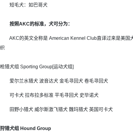
短毛犬：如巴哥犬
按照AKC的标准，犬可分为：
AKC的英文全称是 American Kennel Club直译过来
织
枪猎犬组 Sporting Group[运动犬组]
爱尔兰水猎犬 波音达犬 金毛寻回犬 卷毛寻回犬
可卡犬 拉布拉多标准 平毛寻回犬 史毕诺犬
田野小猎犬 威尔斯激飞猎犬 魏玛猎犬 英国可卡犬
狩猎犬组 Hound Group