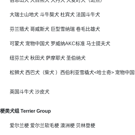
伯恩山犬 大白熊犬 大丹犬 大麦町犬（斑点）
大瑞士山地犬 斗牛獒犬 杜宾犬 法国斗牛犬
芬兰猎犬 哥威斯犬 巨型雪纳瑞 卷毛比雄犬
可蒙犬 宠物中国犬 罗威纳AKC标准 马士提夫犬
纽芬兰犬 秋田犬 萨摩耶犬 圣伯纳犬
松狮犬 西巴犬（柴犬 ）西伯利亚雪橇犬<哈士奇> 宠物中国
英国斗牛犬 沙皮犬
梗类犬组 Terrier Group
爱尔兰梗 爱尔兰软毛梗 澳洲梗 贝林登梗