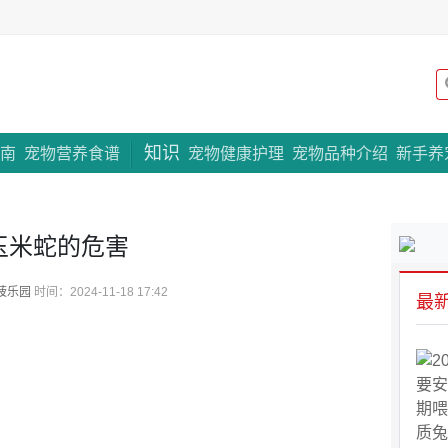
知识
专题策划
南
宠物营养食谱
宠物健康护理
宠物品种介绍
新手养
玉米蛇的危害
菠乐园
时间：2024-11-18 17:42
最