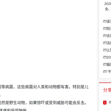
20
全
诺
阳
合
洁
让
2
猫
“
菌等病菌，这些病菌对人类和动物都有害。特别是儿
分
。
仍然是野生动物，如果惊吓或受到威胁可能会反击。
1
疼痛和局部肿胀。