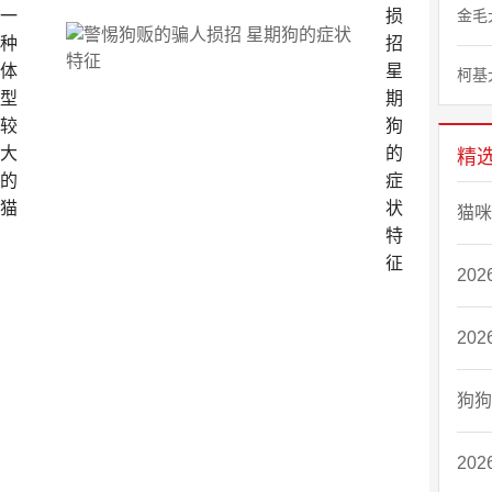
一
损
金毛
种
招
体
星
柯基
型
期
较
狗
大
的
精
的
症
猫
状
猫咪
特
征
20
20
狗狗
20