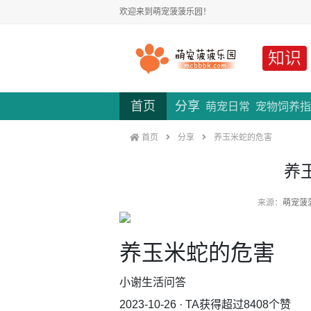
欢迎来到萌宠菠菠乐园！
知识
首页
分享
萌宠日常
宠物饲养指
首页
分享
养玉米蛇的危害
养
来源：
萌宠菠
养玉米蛇的危害
小谢生活问答
2023-10-26 · TA获得超过8408个赞