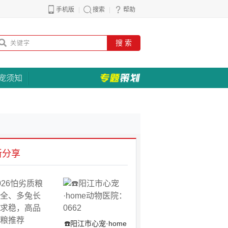
手机版
搜索
帮助
搜 索
宠须知
新分享
☎️阳江市心宠·home