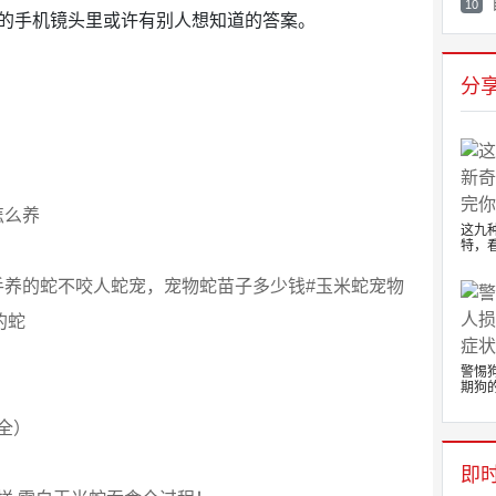
10
你的手机镜头里或许有别人想知道的答案。
分
怎么养
这九
特，看
手养的蛇不咬人蛇宠，宠物蛇苗子多少钱#玉米蛇宠物
的蛇
警惕
期狗的.
全）
即