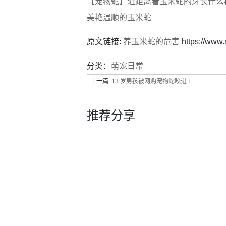
【宠物蛇】近距离看玉米蛇的牙长什么
美艳温顺的玉米蛇
原文链接:
养玉米蛇的危害
https://www
分类：
萌宠日常
上一篇:
13 岁男孩被网购宠物蛇咬进 I...
推荐分享