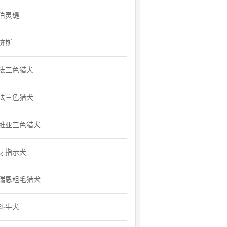
伯灵缇
济斯
法三色猎犬
法三色猎犬
维亚三色猎犬
牙指示犬
瑞恩粗毛猎犬
斗牛犬