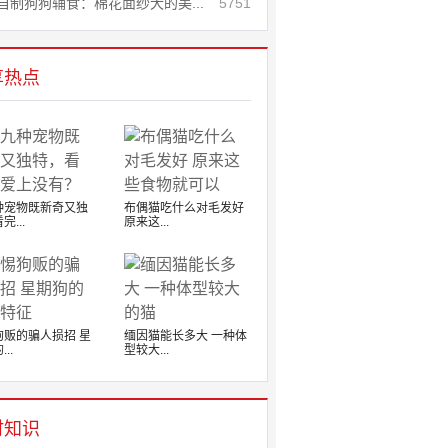
自制狗狗辅食：棉花面纱犬的美...
5751
享热点
种宠物既新奇又独
布偶猫吃什么对毛发好
完...
原来这...
狗贩的骗人损招 星
缅因猫能长多大 一种体
..
型较大...
时知识