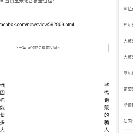
样 雪白玉米蛇吞食全过程！
阿拉
.mcbbbk.com/newsview592869.html
玛尔
大英
下一篇:
宠物蛇会造成疾病吗
大英
塞尔
缅
警
葡萄
因
惕
猫
狗
斯提
能
贩
长
的
法国
多
骗
大
人