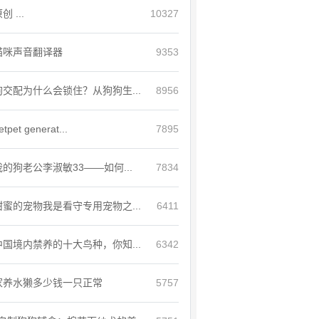
创 ...
10327
猫咪声音翻译器
9353
狗交配为什么会锁住？从狗狗生...
8956
etpet generat...
7895
我的狗老公李淑敏33——如何...
7834
甜蜜的宠物我是看守专用宠物之...
6411
中国境内禁养的十大鸟种，你知...
6342
家养水獭多少钱一只正常
5757