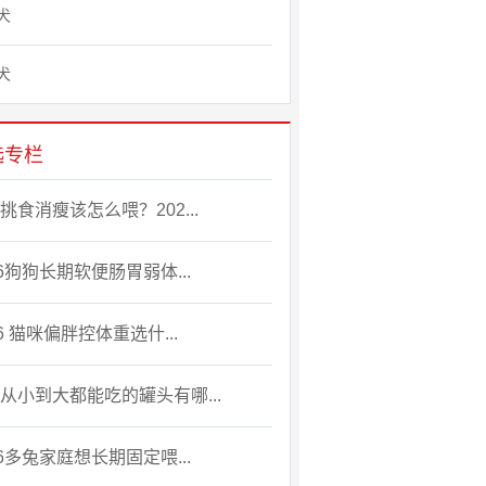
犬
犬
选专栏
挑食消瘦该怎么喂？202...
26狗狗长期软便肠胃弱体...
26 猫咪偏胖控体重选什...
从小到大都能吃的罐头有哪...
26多兔家庭想长期固定喂...