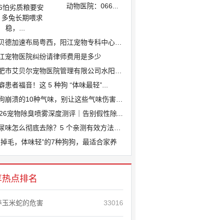
动物医院：066...
26怕劣质粮要安
、多兔长期喂求
稳，...
贝德加速布局粤西，阳江宠物专科中心医院...
江宠物医院纠纷请律师费用是多少
肥市艾贝尔宠物医院管理有限公司水阳江路...
癖患者福音！这 5 种狗 “体味最轻”...
狗崩溃的10种气味，别让这些气味伤害爱...
026宠物除臭喷雾深度测评｜告别假性除...
尿味怎么彻底去除？5 个亲测有效方法，...
不掉毛，体味轻”的7种狗狗，最适合家养
享热点排名
养玉米蛇的危害
33016