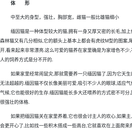
体 形
中至大的身型，强壮，胸部宽，雌猫一般比雄猫细小
缅因猫是一种体型较大的猫,拥有一身又厚又密的长毛,加上体
森林猫又有几分相似,它的额头上基本上都会有虎纹M型的图案,
开,看来起来非常漂亮.这么可爱的猫养在家里确是为家增色不少,
人的饲养方式是分不开的.
如果家里经常闹鼠灾,那就需要养一只缅因猫了,因为它天生
无法超越的.缅因猫不仅长像美丽可爱,吸引不少人的眼球,适应气
气候,它也能很好的生存.缅因猫能长多大还喂养的方式密不可分,
很强壮的体格.
如果把缅因猫关在家里养着,它也很会讨主人的欢心,如果主人
会更开心了,比如找一些积木搭成一些高台,它就喜欢在上面爬来