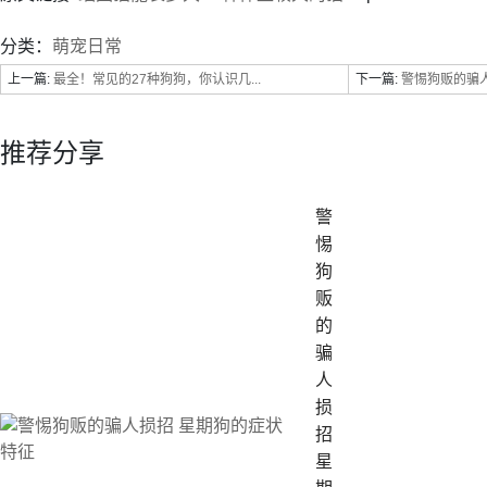
分类：
萌宠日常
上一篇:
最全！常见的27种狗狗，你认识几...
下一篇:
警惕狗贩的骗人
推荐分享
警
惕
狗
贩
的
骗
人
损
招
星