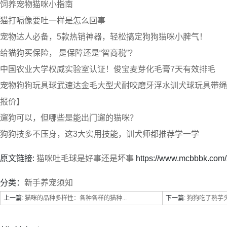
饲养宠物猫咪小指南
猫打嗝像要吐一样是怎么回事
宠物达人必备，5款热销神器，轻松搞定狗狗猫咪小脾气！
给猫狗买保险， 是保障还是“智商税”？
中国农业大学权威实验室认证！俊宝麦芽化毛膏7天有效排毛
宠物狗狗玩具球武速达金毛大型犬耐咬磨牙浮水训犬球玩具带绳宠
报价】
遛狗可以，但哪些是能出门遛的猫咪？
狗狗技多不压身，这3大实用技能，训犬师都推荐学一学
原文链接:
猫咪吐毛球是好事还是坏事
https://www.mcbbbk.com/
分类：
新手养宠须知
上一篇:
猫咪的品种多样性：各种各样的猫种...
下一篇:
狗狗吃了熟芋