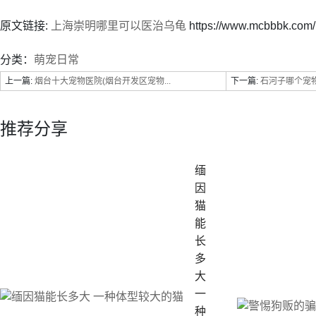
原文链接:
上海崇明哪里可以医治乌龟
https://www.mcbbbk.com
分类：
萌宠日常
上一篇:
烟台十大宠物医院(烟台开发区宠物...
下一篇:
石河子哪个宠
推荐分享
缅
因
猫
能
长
多
大
一
种