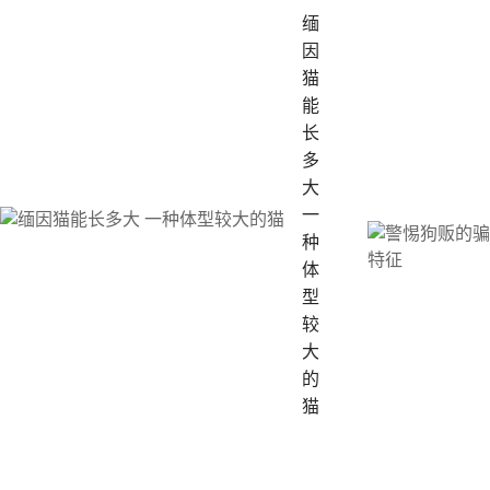
缅
因
猫
能
长
多
大
一
种
体
型
较
大
的
猫