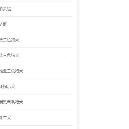
伯灵缇
济斯
法三色猎犬
法三色猎犬
维亚三色猎犬
牙指示犬
瑞恩粗毛猎犬
斗牛犬