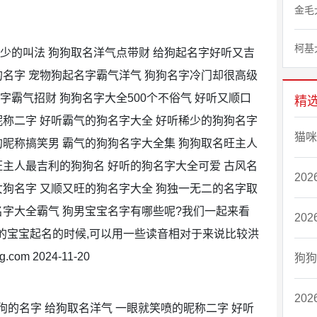
金毛
柯基
少的叫法 狗狗取名洋气点带财 给狗起名字好听又吉
的名字 宠物狗起名字霸气洋气 狗狗名字冷门却很高级
字霸气招财 狗狗名字大全500个不俗气 好听又顺口
精
昵称二字 好听霸气的狗名字大全 好听稀少的狗狗名字
猫咪
的昵称搞笑男 霸气的狗狗名字大全集 狗狗取名旺主人
旺主人最吉利的狗狗名 好听的狗名字大全可爱 古风名
20
女狗名字 又顺又旺的狗名字大全 狗独一无二的名字取
名字大全霸气 狗男宝宝名字有哪些呢?我们一起来看
20
狗年的宝宝起名的时候,可以用一些读音相对于来说比较洪
com 2024-11-20
狗狗
20
狗的名字 给狗取名洋气 一眼就笑喷的昵称二字 好听