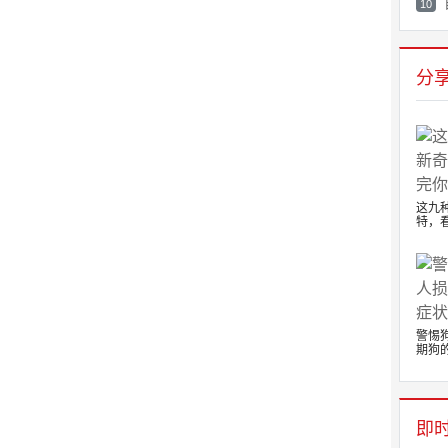
10
分
这九
特，看
警惕
期狗的.
即