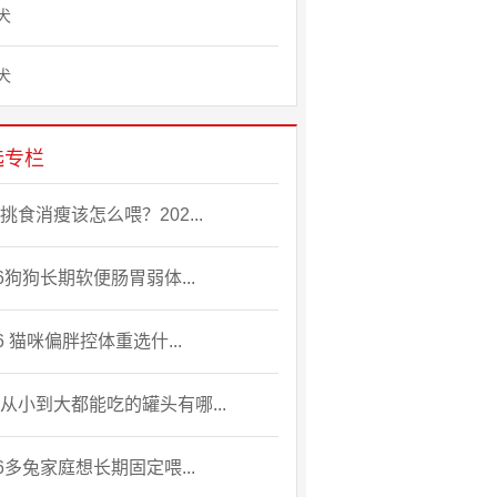
犬
犬
选专栏
挑食消瘦该怎么喂？202...
26狗狗长期软便肠胃弱体...
26 猫咪偏胖控体重选什...
从小到大都能吃的罐头有哪...
26多兔家庭想长期固定喂...