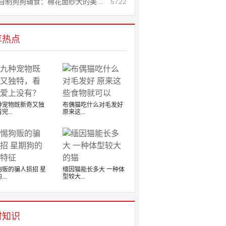
自制狗狗辅食：棉花面纱犬的美...
5722
享热点
种宠物既新奇又独
布偶猫吃什么对毛发好
完...
原来这...
狗贩的骗人损招 星
缅因猫能长多大 一种体
..
型较大...
时知识