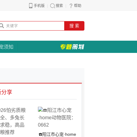
手机版
搜索
帮助
搜 索
宠须知
新分享
☎️阳江市心宠·home