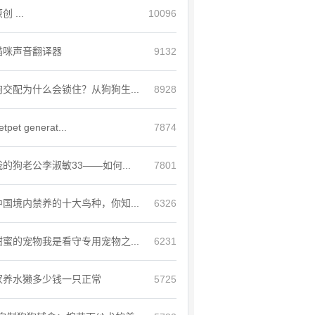
创 ...
10096
猫咪声音翻译器
9132
狗交配为什么会锁住？从狗狗生...
8928
etpet generat...
7874
我的狗老公李淑敏33——如何...
7801
中国境内禁养的十大鸟种，你知...
6326
甜蜜的宠物我是看守专用宠物之...
6231
家养水獭多少钱一只正常
5725