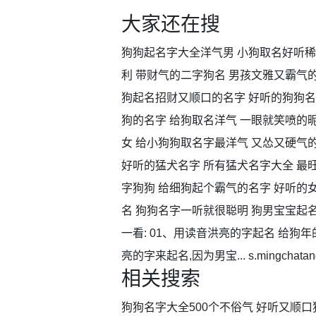
大家还在搜
狗狗起名字大全洋气男 小狗取名好听稀
利 带财气的二字狗名 男孩文雅又霸气
狗起名招财又顺口的名字 好听的狗狗名
狗的名字 给狗取名洋气 一眼就笑喷的
女 给小狗狗取名字最洋气 又怂又硬气
好听的猛犬名字 所有猛犬名字大全 最
字狗狗 给细狗起个霸气的名字 好听的
名 狗狗名字一听就很聪明 狗男宝宝起
一看: 01、用读音洪亮的字起名 给
亮的字来起名,因为男宝... s.mingchatang.
相关搜索
狗狗名字大全500个不俗气 好听又顺口