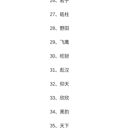
26、君子
27、砥柱
28、野田
29、飞鹰
30、旺财
31、彪汉
32、仰天
33、欣欣
34、黑豹
35、天下