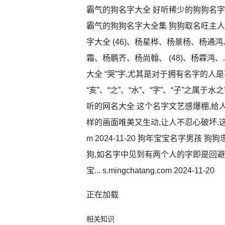
霸气的狗名字大全 好听稀少的狗狗名字
霸气的狗狗名字大全集 狗狗取名旺主人
字大全 (46)、杨星桦、杨景杨、杨通
霜、杨鹏齐、杨尚翰、 (48)、杨霖鸿、... s.
大全 “哭”字,尤其是对于拥有名字的人
“亥”、“之”、“水”、“字”、“子”之属于水之字根,因
听的网名大全 这个名字文艺感爆棚,给人
样的画面唯美又生动,让人不忍心破坏.这个游戏名
m 2024-11-20 狗年宝宝名字男孩
狗,如名字中见到有两个人的字即是回避
宝... s.mingchatang.com 2024-11-20
正在加载
相关知识