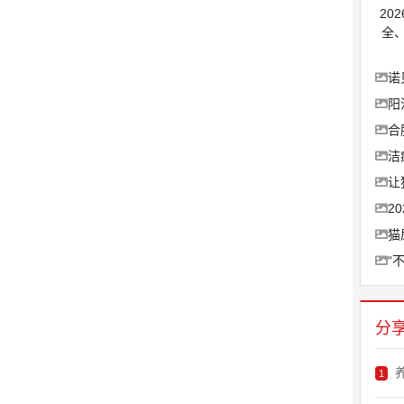
20
全
诺
阳
合
洁
让
2
猫
“
分
1