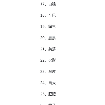
17、白狼
18、辛巴
19、霸气
20、嘉嘉
21、美莎
22、火影
23、黑皮
24、自大
25、肥肥