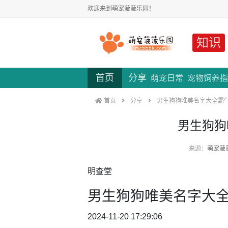
欢迎来到萌宠菠菠乐园！
知识
首页
分享
萌宠日常
宠物饲养指
首页
分享
男生狗狗唯美名字大全霸
男生狗狗
来源：
萌宠菠
明查堂
男生狗狗唯美名字大
2024-11-20 17:29:06