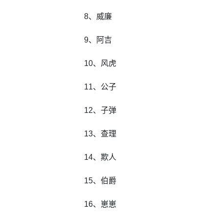
8、威廉
9、阿吉
10、风虎
11、公子
12、子弹
13、查理
14、欺人
15、伯爵
16、崽崽