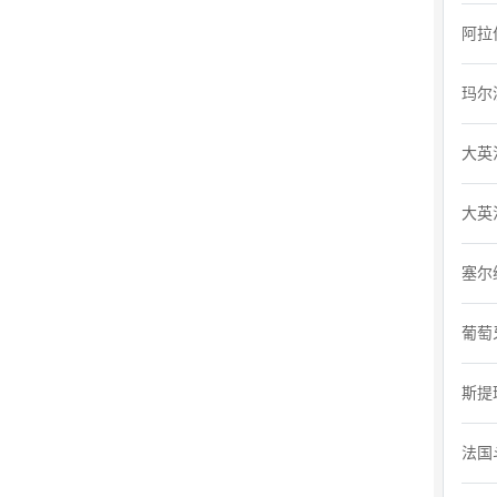
阿拉
玛尔
大英
大英
塞尔
葡萄
斯提
法国