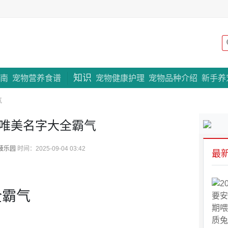
知识
专题策划
南
宠物营养食谱
宠物健康护理
宠物品种介绍
新手养
气
唯美名字大全霸气
菠乐园
时间：2025-09-04 03:42
最
全霸气