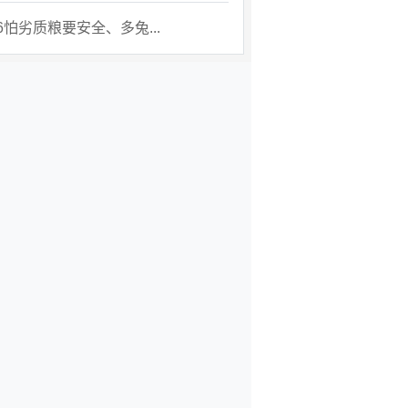
26怕劣质粮要安全、多兔...