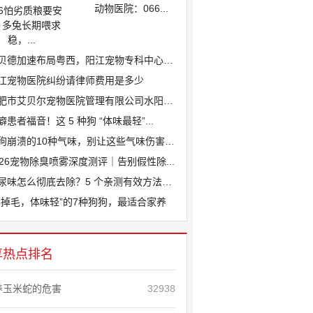
动物医院：066...
26怕劣质粮要安
、多兔长期喂求
稳，...
贝德加速布局粤西，阳江宠物专科中心医院...
江宠物医院纠纷请律师费用是多少
肥市艾贝尔宠物医院管理有限公司水阳江路...
癖患者福音！这 5 种狗 “体味最轻”...
狗崩溃的10种气味，别让这些气味伤害爱...
026宠物除臭喷雾深度测评｜告别假性除...
尿味怎么彻底去除？5 个亲测有效方法，...
不掉毛，体味轻”的7种狗狗，最适合家养
享热点排名
养玉米蛇的危害
32938