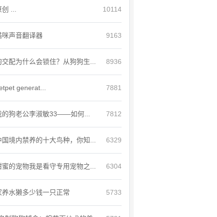
创 ...
10114
猫咪声音翻译器
9163
狗交配为什么会锁住？从狗狗生...
8936
etpet generat...
7881
我的狗老公李淑敏33——如何...
7812
中国境内禁养的十大鸟种，你知...
6329
甜蜜的宠物我是看守专用宠物之...
6304
家养水獭多少钱一只正常
5733