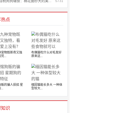
自制狗狗辅食：棉花面纱犬的美...
5731
享热点
种宠物既新奇又独
布偶猫吃什么对毛发好
完...
原来这...
狗贩的骗人损招 星
缅因猫能长多大 一种体
..
型较大...
时知识