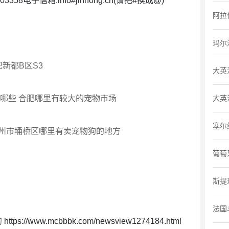
58电子信箱:info#jinnong.cn(请把#换成@)
阿拉
玛尔
新都B区S3
大英
哪些 合肥哪里有较大的宠物市场
大英
塞尔
州市埇桥区哪里有卖宠物狗的地方
葡萄
斯提
法国
的
https://www.mcbbbk.com/newsview1274184.html