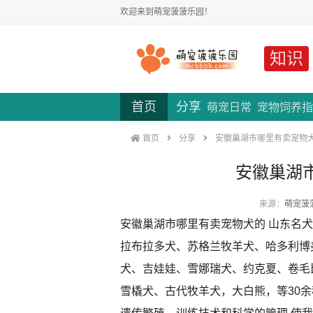
欢迎来到萌宠菠菠乐园！
知识
首页
分享
萌宠日常
宠物饲养指
首页
分享
安徽巢湖市哪里有卖宠物
安徽巢湖
来源：
萌宠菠
安徽巢湖市哪里有卖宠物犬的 山东名
拉布拉多犬、苏格兰牧羊犬、哈多利博美
犬、吉娃娃、雪娜瑞犬、约克夏、卷毛
雪橇犬、古代牧羊犬，大白熊，等30余