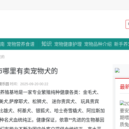
知识
专题策划
南
宠物营养食谱
宠物健康护理
宠物品种介绍
新手养
犬的
市哪里有卖宠物犬的
菠乐园
时间：2025-09-20 00:22
最
犬养殖基地是一家专业繁殖纯种健康各类：金毛犬、
犬,萨摩耶犬、松狮犬、 迷你贵宾犬、 玩具贵宾
比雄犬、柯基犬、银狐犬、哈士奇雪橇犬、阿拉斯加
种名犬血统纯正。健康保证，依靠**先进的生物基因