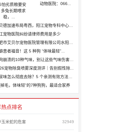
动物医院：066...
26怕劣质粮要安
、多兔长期喂求
稳，...
贝德加速布局粤西，阳江宠物专科中心医院...
江宠物医院纠纷请律师费用是多少
肥市艾贝尔宠物医院管理有限公司水阳江路...
癖患者福音！这 5 种狗 “体味最轻”...
狗崩溃的10种气味，别让这些气味伤害爱...
026宠物除臭喷雾深度测评｜告别假性除...
尿味怎么彻底去除？5 个亲测有效方法，...
不掉毛，体味轻”的7种狗狗，最适合家养
享热点排名
养玉米蛇的危害
32949