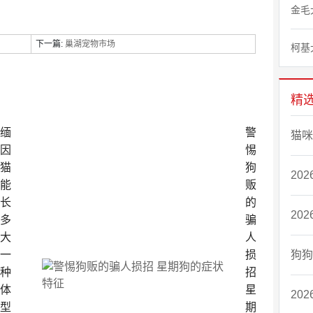
金毛
下一篇:
巢湖宠物市场
柯基
精
缅
警
猫咪
因
惕
猫
狗
20
能
贩
长
的
20
多
骗
大
人
一
损
狗狗
种
招
体
星
20
型
期