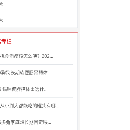
犬
犬
选专栏
挑食消瘦该怎么喂？202...
26狗狗长期软便肠胃弱体...
26 猫咪偏胖控体重选什...
从小到大都能吃的罐头有哪...
26多兔家庭想长期固定喂...