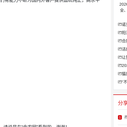
我们有能力不断为国内外客户提供血统纯正，高水平
20
全
诺
阳
合
洁
让
2
猫
“
分
1