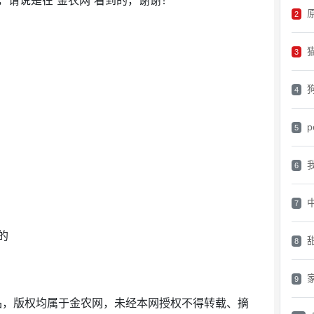
，请说是在“金农网”看到的，谢谢！
原
2
3
4
p
5
6
7
的
8
9
作品，版权均属于金农网，未经本网授权不得转载、摘