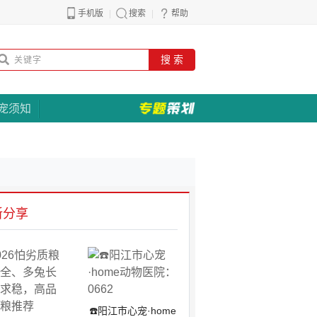
手机版
搜索
帮助
搜 索
宠须知
新分享
☎️阳江市心宠·home