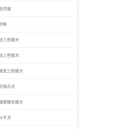
伯灵缇
济斯
法三色猎犬
法三色猎犬
维亚三色猎犬
牙指示犬
瑞恩粗毛猎犬
斗牛犬