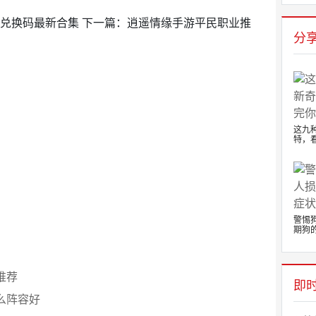
 兑换码最新合集 下一篇：逍遥情缘手游平民职业推
分
这九
特，看
警惕
期狗的.
推荐
即
么阵容好