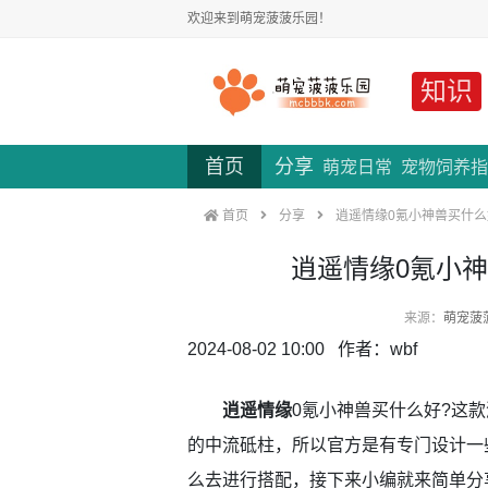
欢迎来到萌宠菠菠乐园！
知识
首页
分享
萌宠日常
宠物饲养指
首页
分享
逍遥情缘0氪小神兽买什么
逍遥情缘0氪小
来源：
萌宠菠
2024-08-02 10:00 作者：wbf
逍遥情缘
0氪小神兽买什么好?这
的中流砥柱，所以官方是有专门设计一
么去进行搭配，接下来小编就来简单分