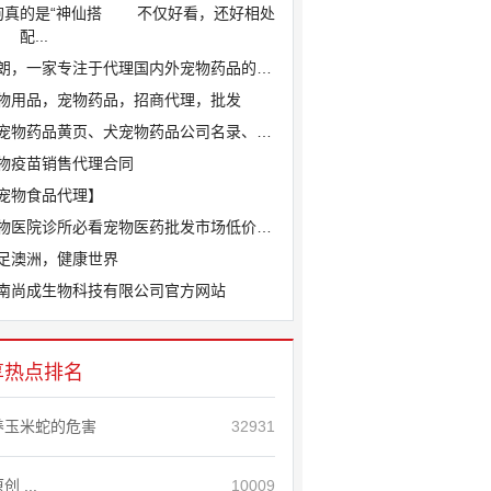
狗真的是“神仙搭
不仅好看，还好相处
配...
朗，一家专注于代理国内外宠物药品的宠物...
物用品，宠物药品，招商代理，批发
宠物药品黄页、犬宠物药品公司名录、犬宠...
物疫苗销售代理合同
宠物食品代理】
物医院诊所必看宠物医药批发市场低价源头...
足澳洲，健康世界
南尚成生物科技有限公司官方网站
享热点排名
养玉米蛇的危害
32931
创 ...
10009