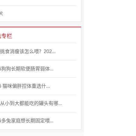
犬
选专栏
挑食消瘦该怎么喂？202...
26狗狗长期软便肠胃弱体...
26 猫咪偏胖控体重选什...
从小到大都能吃的罐头有哪...
26多兔家庭想长期固定喂...