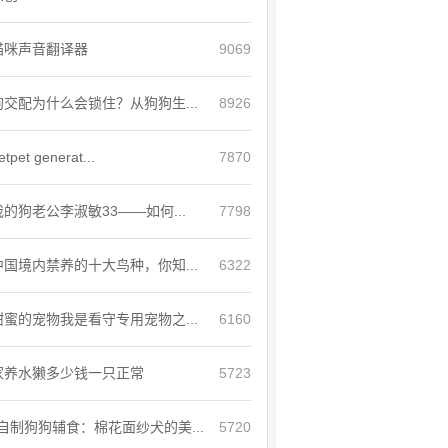
猫咪声音翻译器
9069
狗交配为什么会锁住？从狗狗生...
8926
etpet generat...
7870
我的狗老公李淑敏33——如何...
7798
中国境内禁养的十大鸟种，你知...
6322
甜蜜的宠物我是看守专用宠物之...
6160
家养水獭多少钱一只正常
5723
自制狗狗辅食：棉花面纱犬的美...
5720