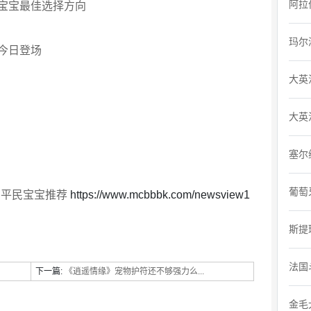
阿拉
宝宝最佳选择方向
玛尔
今日登场
大英
大英
塞尔
葡萄
 平民宝宝推荐
https://www.mcbbbk.com/newsview1
斯提
法国
下一篇:
《逍遥情缘》宠物护符还不够强力么...
金毛