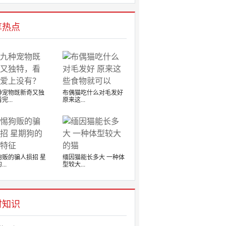
享热点
种宠物既新奇又独
布偶猫吃什么对毛发好
完...
原来这...
狗贩的骗人损招 星
缅因猫能长多大 一种体
..
型较大...
时知识