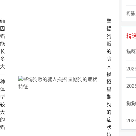
柯基
缅
警
因
惕
精
猫
狗
能
贩
长
的
猫咪
多
骗
大
人
20
一
损
种
招
20
体
星
型
期
狗狗
较
狗
大
的
的
症
20
猫
状
特