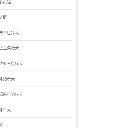
伯灵缇
济斯
法三色猎犬
法三色猎犬
维亚三色猎犬
牙指示犬
瑞恩粗毛猎犬
斗牛犬
犬