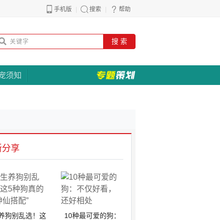
手机版
搜索
帮助
搜 索
宠须知
新分享
养狗别乱选！这
10种最可爱的狗：