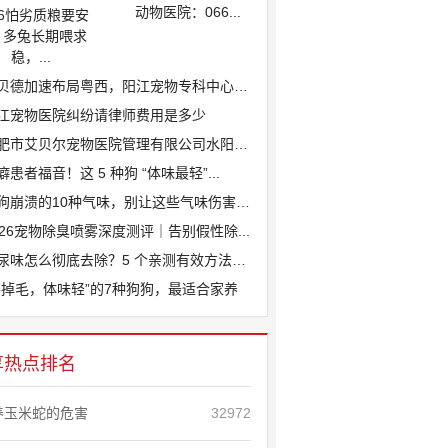
动物医院：066...
26怕劣质粮要安
、多兔长期喂求
稳，...
贝德加速布局粤西，阳江宠物专科中心医院...
江宠物医院纠纷请律师费用是多少
肥市艾贝尔宠物医院管理有限公司水阳江路...
癖患者福音！这 5 种狗 “体味最轻”...
狗崩溃的10种气味，别让这些气味伤害爱...
026宠物除臭喷雾深度测评｜告别假性除...
尿味怎么彻底去除？5 个亲测有效方法，...
不掉毛，体味轻”的7种狗狗，最适合家养
享热点排名
养玉米蛇的危害
32972