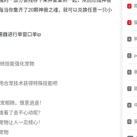
魄的一部分会残存下来并聚集到一起，从而形成神兽
原
2
每当你集齐了20颗神兽之魂，就可以兑换任意一只小
3
速器进行单窗口单ip
4
p
5
血统技能强化宠物
6
用合宠技术获得特殊技能吧
7
人宠相随，惬意逍遥！
8
谁看了会不心动呢？
宠物让人一见倾心！
9
宠物