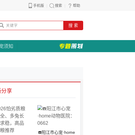
手机版
搜索
帮助
搜 索
宠须知
新分享
☎️阳江市心宠·home