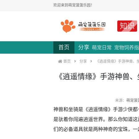
欢迎来到萌宠菠菠乐园！
知识
首页
分享
萌宠日常
宠物饲养指
首页
分享
《逍遥情缘》手游神兽、坐
《逍遥情缘》手游神兽、
来源：
萌宠菠
神兽和坐骑是《逍遥情缘》手游少侠都
是驮着你闯遍逍遥世界。那么你知道这
们的必备道具就是两种神奇的宝珠，一