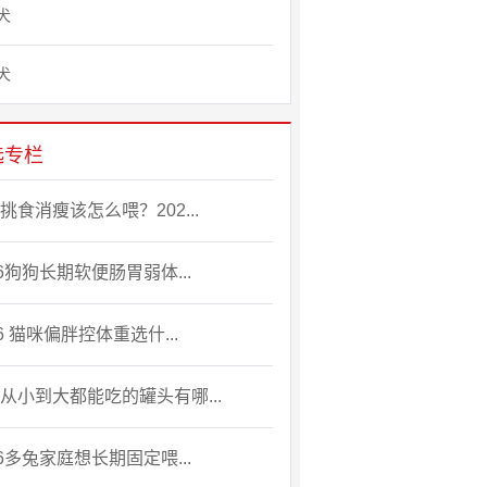
犬
犬
选专栏
挑食消瘦该怎么喂？202...
26狗狗长期软便肠胃弱体...
26 猫咪偏胖控体重选什...
从小到大都能吃的罐头有哪...
26多兔家庭想长期固定喂...