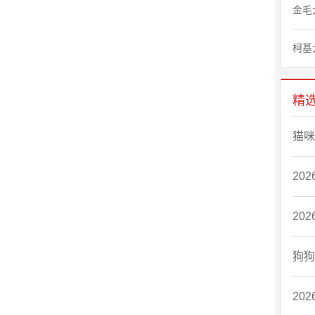
金毛
柯基
精
猫咪
20
20
狗狗
20