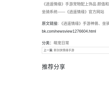
《逍遥情缘》手游宠物配上饰品 颜值
坐骑系统——《逍遥情缘》官方网站
原文链接:
《逍遥情缘》手游神兽、坐骑
bk.com/newsview1276604.html
分类：
萌宠日常
上一篇:
新剑侠情缘手游
推荐分享