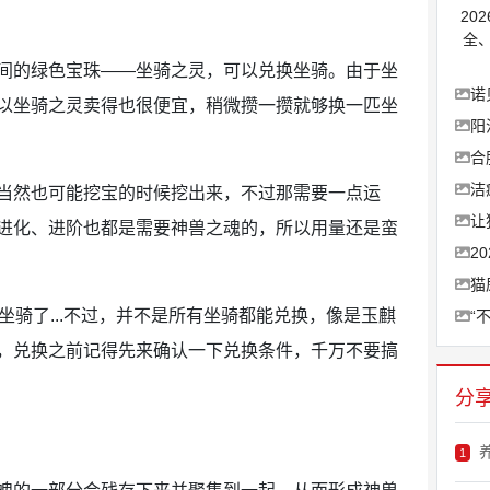
20
全
间的绿色宝珠——坐骑之灵，可以兑换坐骑。由于坐
诺
以坐骑之灵卖得也很便宜，稍微攒一攒就够换一匹坐
阳
合
洁
当然也可能挖宝的时候挖出来，不过那需要一点运
让
进化、进阶也都是需要神兽之魂的，所以用量还是蛮
2
猫
坐骑了...不过，并不是所有坐骑都能兑换，像是玉麒
“
，兑换之前记得先来确认一下兑换条件，千万不要搞
分
1