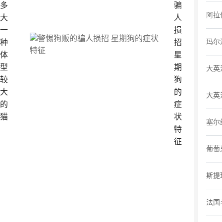
多
骗
阿拉
大
人
一
损
玛尔
种
招
体
星
型
期
大英
较
狗
大
的
大英
的
症
猫
状
塞尔
特
征
葡萄
斯提
法国