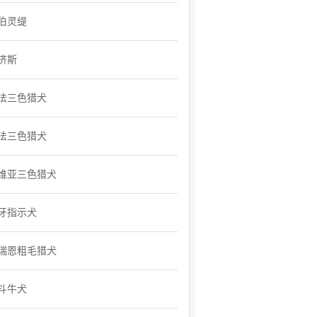
伯灵缇
济斯
法三色猎犬
法三色猎犬
维亚三色猎犬
牙指示犬
瑞恩粗毛猎犬
斗牛犬