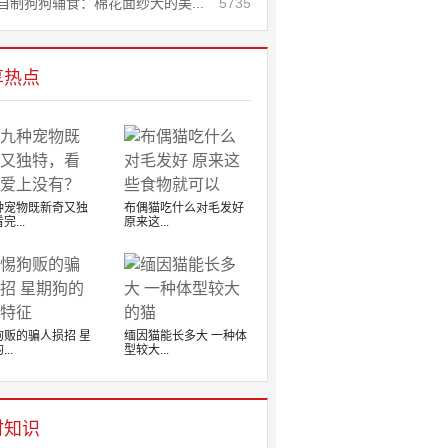
自制狗狗辅食：棉花面纱犬的美...
5735
享热点
种宠物既新奇又独
布偶猫吃什么对毛发好
完...
原来这...
狗贩的骗人损招 星
缅因猫能长多大 一种体
..
型较大...
时知识