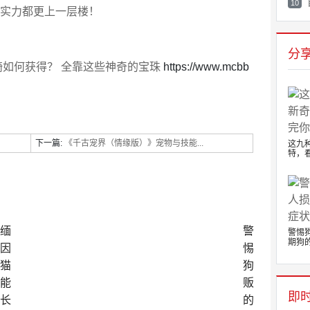
10
和实力都更上一层楼！
分
如何获得？ 全靠这些神奇的宝珠
https://www.mcbb
下一篇:
《千古宠界（情缘版）》宠物与技能...
这九
特，看
缅
警
警惕
期狗的.
因
惕
猫
狗
能
贩
即
长
的