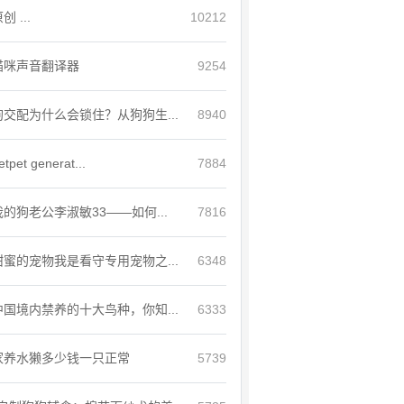
创 ...
10212
猫咪声音翻译器
9254
狗交配为什么会锁住？从狗狗生...
8940
etpet generat...
7884
我的狗老公李淑敏33——如何...
7816
甜蜜的宠物我是看守专用宠物之...
6348
中国境内禁养的十大鸟种，你知...
6333
家养水獭多少钱一只正常
5739