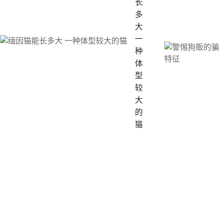
长
多
大
一
种
体
型
较
大
的
猫