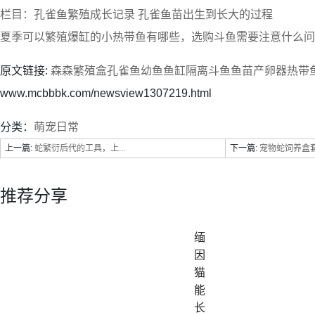
栏目：孔雀鱼繁殖成长记录 孔雀鱼苗出生到长大的过程
夏季可以繁殖爆缸的小热带鱼有哪些，选购斗鱼需要注意什么问
原文链接:
森森繁殖盒孔雀鱼幼鱼鱼缸隔离斗鱼鱼苗产卵器热带鱼
www.mcbbbk.com/newsview1307219.html
分类：
萌宠日常
上一篇:
蛇繁衍后代的工具，上...
下一篇:
宠物蛇饲养盒套
推荐分享
缅
因
猫
能
长