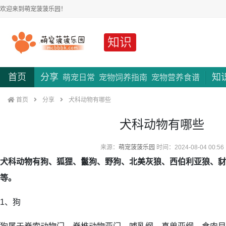
欢迎来到萌宠菠菠乐园！
知识
首页
分享
知
萌宠日常
宠物饲养指南
宠物营养食谱
首页
分享
犬科动物有哪些
犬科动物有哪些
来源：
萌宠菠菠乐园
时间：2024-08-04 00:56
犬科动物有狗、狐狸、鬣狗、野狗、北美灰狼、西伯利亚狼、豺
等。
1、狗