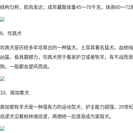
结构匀称，肌肉发达；成年藏獒体重45～70千克，体高60～72
9、坎高犬
坎高犬是历经多年培育出的一种猛犬。土耳其著名猛犬。血统纯
凶猛，极具震撼力，坎高犬用于看家护卫或者牧羊，有不战而退
狗，一般都会望风而逃。
10、高加索犬
高加索牧羊犬是一种强有力的运动型犬，护主能力超强，20世纪
巡逻犬沿着柏林墙巡逻，两德统一后逐渐成为家庭犬。