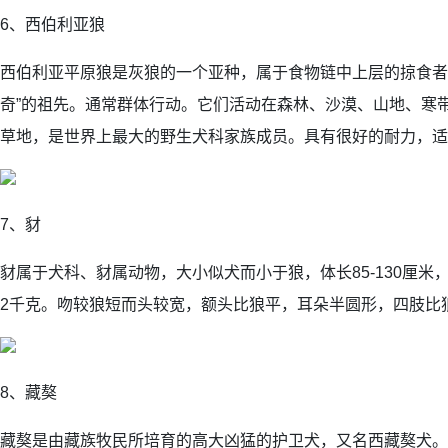
6、西伯利亚狼
西伯利亚平原狼是灰狼的一个亚种，属于食物链中上层的掠食者
奇”的祖先。通常群体行动。它们活动在森林、沙漠、山地、寒
草地，是世界上最大的野生犬科家族成员。具有很好的耐力，适
7、豺
豺属于犬科、豺属动物，大小似犬而小于狼，体长85-130厘米，尾长
2千克。吻较狼短而头较宽，额头比狼平，耳朵半圆形，四肢比
8、藏獒
藏獒是由藏族牧民所培育的高大凶猛的护卫犬，又名西藏獒犬。