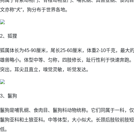
狗属于脊索动物门、脊椎动物亚门、哺乳纲、真兽亚纲、食肉目
文亦称“犬”，狗分布于世界各地。
2、狐狸
狐属体长为45-90厘米，尾长25-60厘米，体重2-10千克，最
雄兽略小。体型中等、匀称，四肢修长，趾行性利于快速奔跑。
突出，耳尖且直立，嗅觉灵敏，听觉发达。
3、鬣狗
鬣狗是哺乳纲、食肉目、鬣狗科动物统称。它们同属于一科，仅
鬣狗亚科和土狼亚科。中等体型，大小似犬。长颈后肢较前肢短
低。