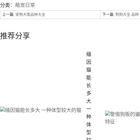
分类：
萌宠日常
上一篇:
宠物犬类品种大全
下一篇:
狗狗大全 品种
推荐分享
缅
因
猫
能
长
多
大
一
种
体
型