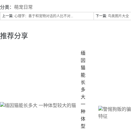
分类：
萌宠日常
上一篇:
心理学：善于和宠物对话的人比不对...
下一篇:
鸟类图片大全（常
推荐分享
缅
因
猫
能
长
多
大
一
种
体
型