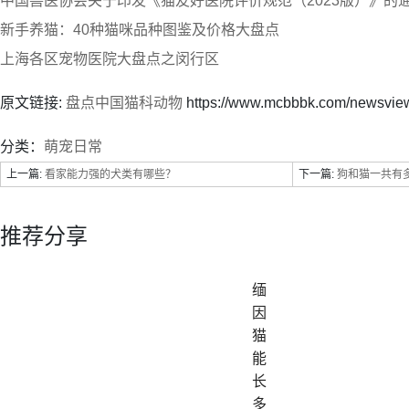
中国兽医协会关于印发《猫友好医院评价规范（2023版）》的
新手养猫：40种猫咪品种图鉴及价格大盘点
上海各区宠物医院大盘点之闵行区
原文链接:
盘点中国猫科动物
https://www.mcbbbk.com/newsvie
分类：
萌宠日常
上一篇:
看家能力强的犬类有哪些？
下一篇:
狗和猫一共有多
推荐分享
缅
因
猫
能
长
多