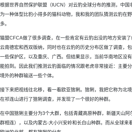
根据世界自然保护联盟（IUCN）对云豹全球分布的推测，中国
为一种体型比豹小得多的猫科动物，我和我的团队猜测云豹在野
多。
猫盟CFCA做了很多调查，在一些肯定有云豹出没的地方安装
云南德宏和西双版纳，同时也在云豹的历史分布区做了调查，包
一些保护区，以及重庆、广西。但结果显示，当前华南地区没有
能拍到。因此我们推测云豹面临的情况跟老虎非常接近：主要分
境外的种群输送一些个体。
接下来把视线往北移，看一看欧亚猞猁。猞猁，我把它称为北境之王
在祁连山进行了猞猁调查，并发现了一个很好的种群。
在中国猞猁主要分为3个大群，包括青藏高原种群，新疆天山阿
群相连），以及内蒙古-大小兴安岭和长白山种群。而从全球来