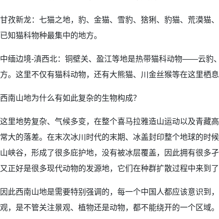
甘孜新龙：七猫之地，豹、金猫、雪豹、猞猁、豹猫、荒漠猫、
已知猫科物种最集中的地方。
中缅边境-滇西北：铜壁关、盈江等地是热带猫科动物——云豹
方。这里不仅有猫科动物，还有大熊猫、川金丝猴等在这里栖息
西南山地为什么有如此复杂的生物构成？
这里地势复杂、气候多变，在整个喜马拉雅造山运动以及青藏高
常大的落差。在末次冰川时代的末期、冰盖封印整个地球的时候
山峡谷，形成了很多庇护地，没有被冰层覆盖，因此拥有很多孑
又正好是很多现代动物的发源地，它们在种群扩散过程中来到了
因此西南山地是需要特别强调的，每一个中国人都应该意识到，
观，是不管关注景观、植物还是动物，都不能绕开的一个区域。