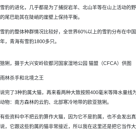
雪豹的进化，几乎都是为了捕捉岩羊、北山羊等在山上活动的野
的尾巴助其在陡峭的崖壁上保持平衡。
雪豹的整体种群情况比较好，全世界60%以上的雪豹分布在中国。
年，青海有雪豹1800多只。
猞猁，摄于大兴安岭砍都河国家湿地公园 猫盟（CFCA）供图
雨林杀手和北境之王
说完了3种豹属大猫，再来看两种大致按照400毫米等降水量线
动物：南方森林的云豹、北部寒冷地带的欧亚猞猁。
有些资料中不把云豹算作大猫，因为它不是豹属，也不会发出真
说，它跟这些豹属的猫非常接近，所以我在这里还是把它当作大