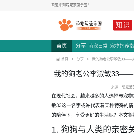
欢迎来到萌宠菠菠乐园！
知识
首页
分享
萌宠日常
宠物饲养指
首页
分享
我的狗老公李淑敏33——
我的狗老公李淑敏33—
来源：
萌宠菠
在现代社会，越来越多的人选择与宠物
敏33这一名字或许代表着某种特殊的
的陪伴下，享受更好的生活呢？本文将
1. 狗狗与人类的亲密