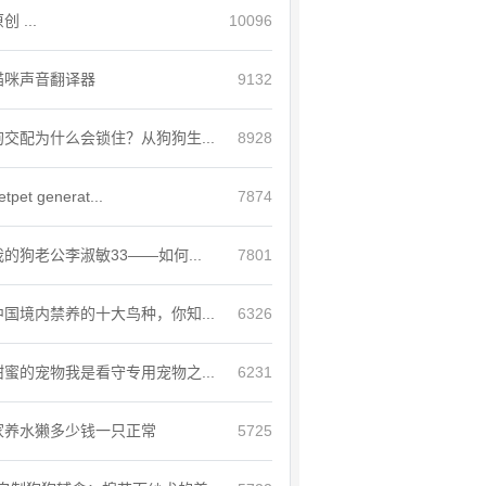
创 ...
10096
猫咪声音翻译器
9132
狗交配为什么会锁住？从狗狗生...
8928
etpet generat...
7874
我的狗老公李淑敏33——如何...
7801
中国境内禁养的十大鸟种，你知...
6326
甜蜜的宠物我是看守专用宠物之...
6231
家养水獭多少钱一只正常
5725