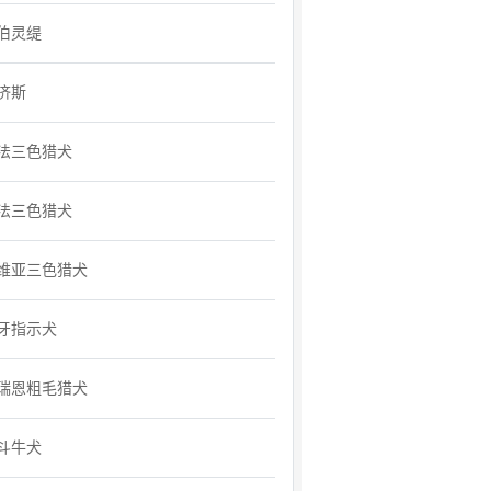
伯灵缇
济斯
法三色猎犬
法三色猎犬
维亚三色猎犬
牙指示犬
瑞恩粗毛猎犬
斗牛犬