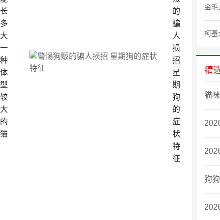
金毛
长
的
多
骗
柯基
大
人
一
损
种
招
精
体
星
型
期
猫咪
较
狗
大
的
的
症
20
猫
状
特
20
征
狗狗
20