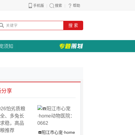
手机版
搜索
帮助
搜 索
宠须知
新分享
☎️阳江市心宠·home