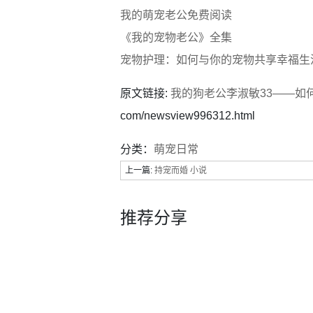
我的萌宠老公免费阅读
《我的宠物老公》全集
宠物护理：如何与你的宠物共享幸福生
原文链接:
我的狗老公李淑敏33——如
com/newsview996312.html
分类：
萌宠日常
上一篇:
持宠而婚 小说
推荐分享