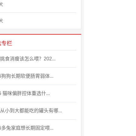
犬
犬
选专栏
挑食消瘦该怎么喂？202...
26狗狗长期软便肠胃弱体...
26 猫咪偏胖控体重选什...
从小到大都能吃的罐头有哪...
26多兔家庭想长期固定喂...