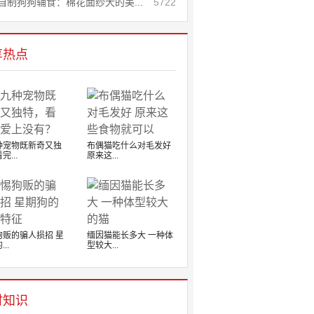
自制狗狗辅食：棉花面纱犬的美...
5722
享热点
种宠物既新奇又独
布偶猫吃什么对毛发好
完...
原来这...
狗贩的骗人损招 星
缅因猫能长多大 一种体
..
型较大...
时知识