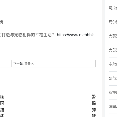
阿拉
玛尔
活
何打造与宠物相伴的幸福生活？
https://www.mcbbbk.
大英
大英
下一篇:
猫夫人
塞尔
葡萄
斯提
缅
警
因
惕
法国
猫
狗
能
贩