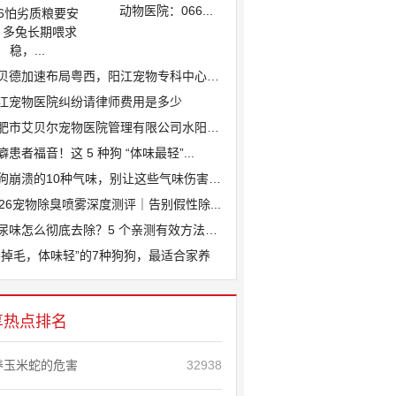
动物医院：066...
26怕劣质粮要安
、多兔长期喂求
稳，...
贝德加速布局粤西，阳江宠物专科中心医院...
江宠物医院纠纷请律师费用是多少
肥市艾贝尔宠物医院管理有限公司水阳江路...
癖患者福音！这 5 种狗 “体味最轻”...
狗崩溃的10种气味，别让这些气味伤害爱...
026宠物除臭喷雾深度测评｜告别假性除...
尿味怎么彻底去除？5 个亲测有效方法，...
不掉毛，体味轻”的7种狗狗，最适合家养
享热点排名
养玉米蛇的危害
32938