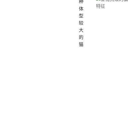
种
体
型
较
大
的
猫