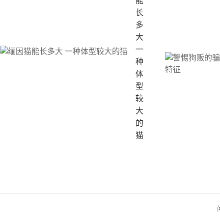
能
长
多
大
一
种
体
型
较
大
的
猫