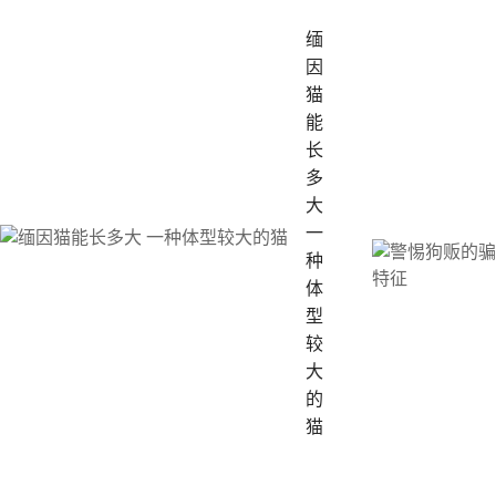
缅
因
猫
能
长
多
大
一
种
体
型
较
大
的
猫