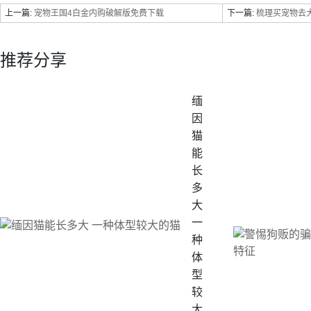
上一篇:
宠物王国4白金内购破解版免费下载
下一篇:
梳理买宠物去大
推荐分享
缅
因
猫
能
长
多
大
一
种
体
型
较
大