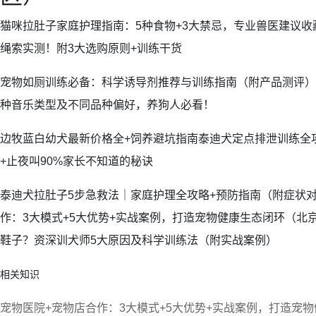
猫咪拉肚子家庭护理指南：5种食物+3大禁忌，专业兽医建议收
绳索实测！附3大选购原则+训练干货
宠物如厕训练必备：科学诱导剂推荐与训练指南（附产品测评）
种音乐类型及不同品种偏好，养狗人必看！
边牧蓝白幼犬最新价格全+饲养避坑指南泰迪犬定点排泄训练全
+止夜叫90%家长不知道的秘诀
泰迪犬拉肚子5步急救法｜家庭护理全攻略+预防指南（附症状
作：3大模式+5大优势+实战案例，打造宠物健康生态闭环（北
鞋子？资深训犬师5大原因及科学训练法（附实战案例）
相关知识
宠物医院+宠物店合作：3大模式+5大优势+实战案例，打造宠