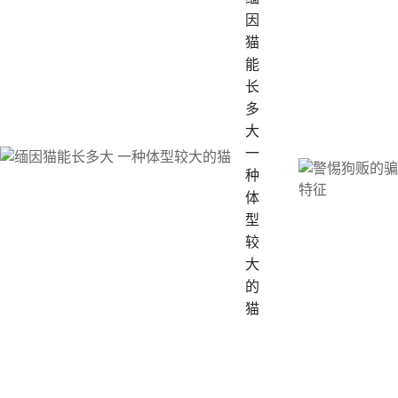
因
猫
能
长
多
大
一
种
体
型
较
大
的
猫