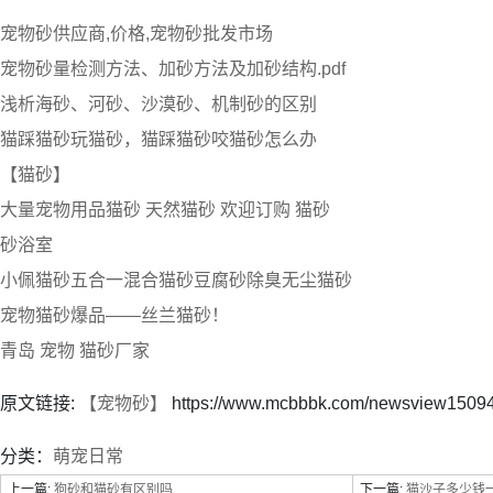
宠物砂供应商,价格,宠物砂批发市场
宠物砂量检测方法、加砂方法及加砂结构.pdf
浅析海砂、河砂、沙漠砂、机制砂的区别
猫踩猫砂玩猫砂，猫踩猫砂咬猫砂怎么办
【猫砂】
大量宠物用品猫砂 天然猫砂 欢迎订购 猫砂
砂浴室
小佩猫砂五合一混合猫砂豆腐砂除臭无尘猫砂
宠物猫砂爆品——丝兰猫砂！
青岛 宠物 猫砂厂家
原文链接:
【宠物砂】
https://www.mcbbbk.com/newsview15094
分类：
萌宠日常
上一篇:
狗砂和猫砂有区别吗
下一篇:
猫沙子多少钱