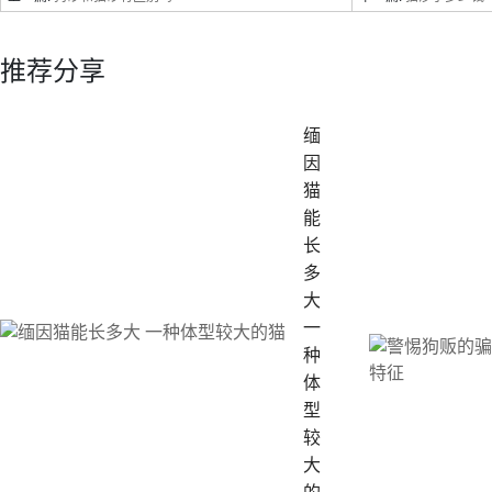
推荐分享
缅
因
猫
能
长
多
大
一
种
体
型
较
大