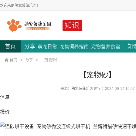
欢迎来到萌宠菠菠乐园！
知识
首页
分享
知
萌宠日常
宠物饲养指南
宠物营养食谱
首页
分享
【宠物砂】
【宠物砂】
来源：
萌宠菠菠乐园
时间：2024-09-14 15:07
信息
报价