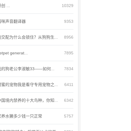
创 ...
10329
猫咪声音翻译器
9353
狗交配为什么会锁住？从狗狗生...
8956
etpet generat...
7895
我的狗老公李淑敏33——如何...
7834
甜蜜的宠物我是看守专用宠物之...
6411
中国境内禁养的十大鸟种，你知...
6342
家养水獭多少钱一只正常
5757