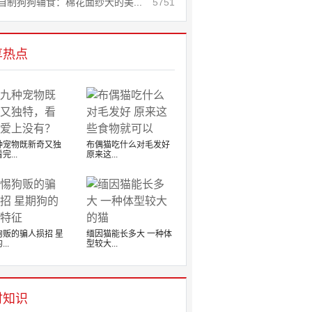
自制狗狗辅食：棉花面纱犬的美...
5751
享热点
种宠物既新奇又独
布偶猫吃什么对毛发好
完...
原来这...
狗贩的骗人损招 星
缅因猫能长多大 一种体
..
型较大...
时知识