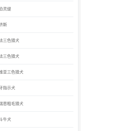
伯灵缇
济斯
法三色猎犬
法三色猎犬
维亚三色猎犬
牙指示犬
瑞恩粗毛猎犬
斗牛犬