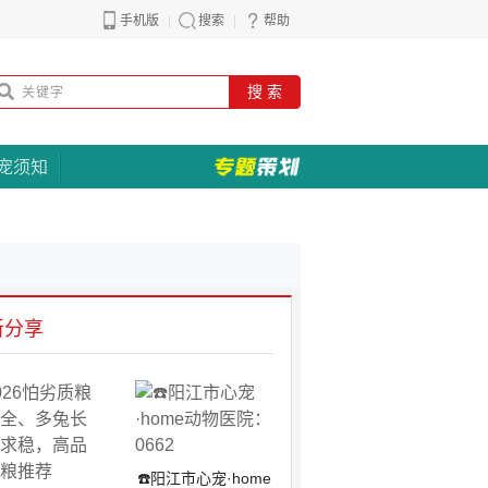
手机版
搜索
帮助
搜 索
宠须知
新分享
☎️阳江市心宠·home