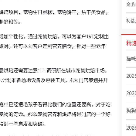
金毛
焙项目，宠物生日蛋糕，宠物饼干，烘干类食品，
柯基
制鲜粮等。
加个性化，通过宠物烘焙，可以为客户1v1定制生
精
派对。还可以为客户定制营养膳食，针对一些老年
猫咪
烘焙还需要注意：1.调研所在城市宠物烘焙市场，
20
3.计划准备场地设备及包装工具，4.为门店策划并开
20
中已经把毛孩子看得比我们的位置还要高，对于吃
狗狗
宠物的寿命。那么宠物营养和烘焙将是门店的一个好
得到一些启发和突破。
20