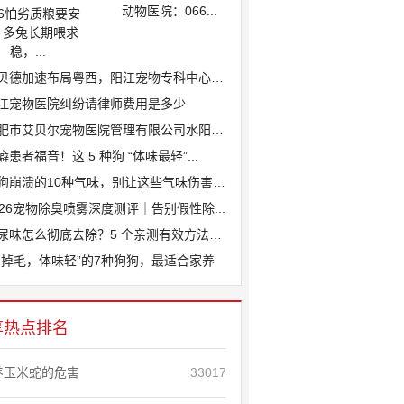
动物医院：066...
26怕劣质粮要安
、多兔长期喂求
稳，...
贝德加速布局粤西，阳江宠物专科中心医院...
江宠物医院纠纷请律师费用是多少
肥市艾贝尔宠物医院管理有限公司水阳江路...
癖患者福音！这 5 种狗 “体味最轻”...
狗崩溃的10种气味，别让这些气味伤害爱...
026宠物除臭喷雾深度测评｜告别假性除...
尿味怎么彻底去除？5 个亲测有效方法，...
不掉毛，体味轻”的7种狗狗，最适合家养
享热点排名
养玉米蛇的危害
33017