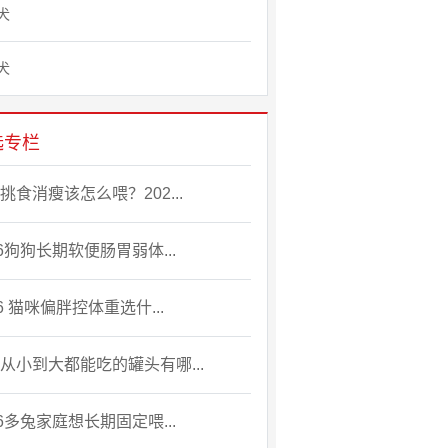
犬
犬
选专栏
挑食消瘦该怎么喂？202...
26狗狗长期软便肠胃弱体...
26 猫咪偏胖控体重选什...
从小到大都能吃的罐头有哪...
26多兔家庭想长期固定喂...