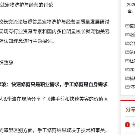
20
全
星校长交流论坛暨首届宠物洗护与经营高质量发展研讨
诺
现场有行业资深专家和国内多位明星校长就宠物美容
阳
际认知理念进行主题探讨。
合
洁
让
烁致辞
2
猫
李波：快速修剪只是职业需求，手工修剪是自身需求
“
&李波在现场分享了《纯手剪和快速美容的价值区
分
1
造型区别方面，手工修剪结果取决于技术和审美，