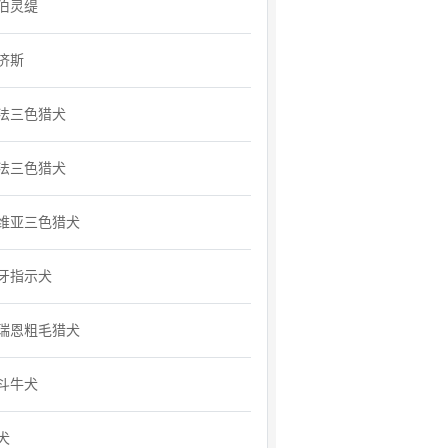
伯灵缇
济斯
法三色猎犬
法三色猎犬
维亚三色猎犬
牙指示犬
瑞恩粗毛猎犬
斗牛犬
犬