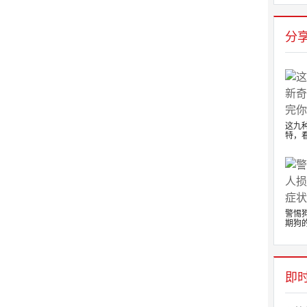
分
。
这九
特，看
警惕
期狗的.
即