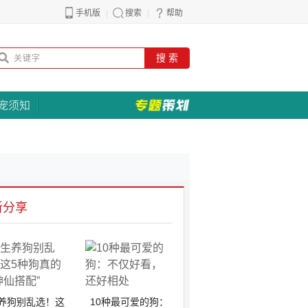
手机版
搜索
帮助
搜 索
宠须知
新分享
养狗别乱选！这
10种最可爱的狗：