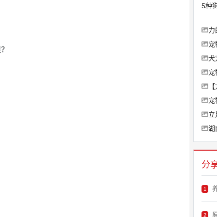
5种
力
宠
眼？
犬
宠
【
宠
立
湖
分
1
原
2