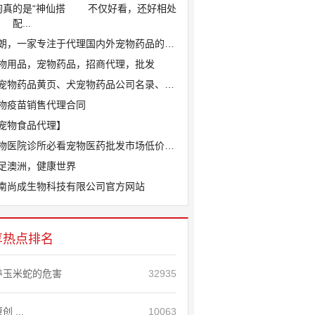
狗真的是“神仙搭
不仅好看，还好相处
配...
朗，一家专注于代理国内外宠物药品的宠物...
物用品，宠物药品，招商代理，批发
宠物药品黄页、犬宠物药品公司名录、犬宠...
物疫苗销售代理合同
宠物食品代理】
物医院诊所必看宠物医药批发市场低价源头...
足澳洲，健康世界
南尚成生物科技有限公司官方网站
享热点排名
养玉米蛇的危害
32935
创 ...
10063