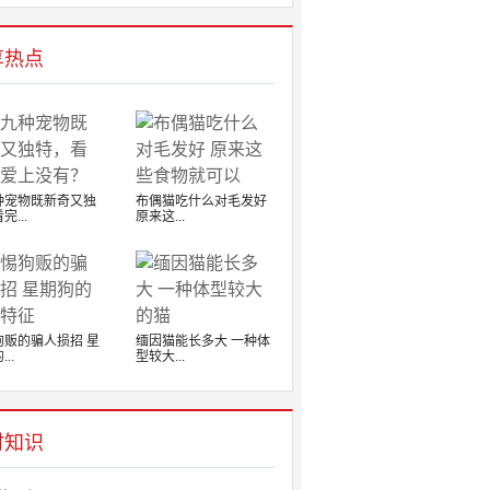
享热点
种宠物既新奇又独
布偶猫吃什么对毛发好
完...
原来这...
狗贩的骗人损招 星
缅因猫能长多大 一种体
..
型较大...
时知识