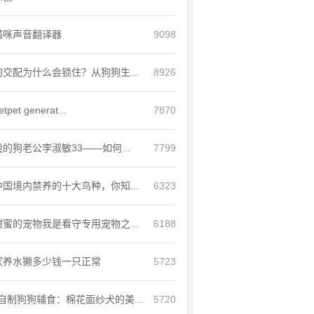
猫咪声音翻译器
9098
狗交配为什么会锁住？从狗狗生...
8926
etpet generat...
7870
我的狗老公李淑敏33——如何...
7799
中国境内禁养的十大鸟种，你知...
6323
甜蜜的宠物我是看守专用宠物之...
6188
家养水獭多少钱一只正常
5723
自制狗狗辅食：棉花面纱犬的美...
5720