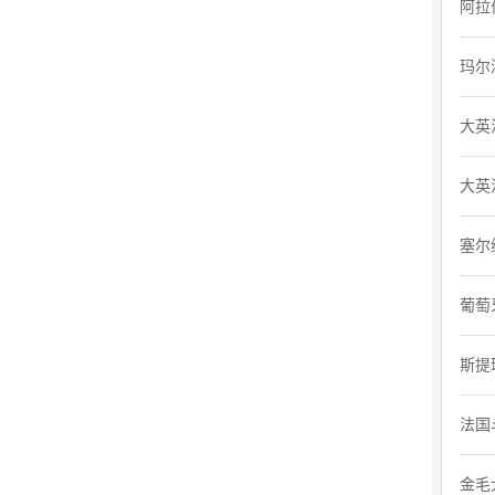
阿拉
玛尔
大英
大英
塞尔
葡萄
斯提
法国
金毛