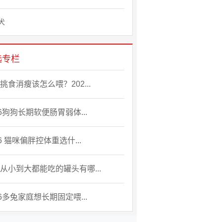
犬
选专栏
挑食消瘦该怎么喂？202...
26狗狗长期软便肠胃弱体...
26 猫咪偏胖控体重选什...
从小到大都能吃的罐头有哪...
26多兔家庭想长期固定喂...