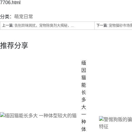
7706.html
分类：
萌宠日常
上一篇:
告别异味困扰，宠物除臭剂大揭秘，...
下一篇:
宠物猫砂市场需
推荐分享
缅
因
猫
能
长
多
大
一
种
体