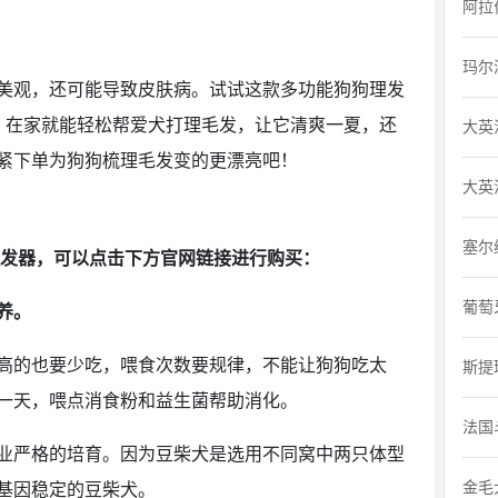
阿拉
玛尔
美观，还可能导致皮肤病。试试这款多功能狗狗理发
，在家就能轻松帮爱犬打理毛发，让它清爽一夏，还
大英
紧下单为狗狗梳理毛发变的更漂亮吧！
大英
塞尔
理发器
，可以点击下方官网链接进行购买：
葡萄
养。
高的也要少吃，喂食次数要规律，不能让狗狗吃太
斯提
一天，喂点消食粉和益生菌帮助消化。
法国
业严格的培育。因为豆柴犬是选用不同窝中两只体型
金毛
基因稳定的豆柴犬。