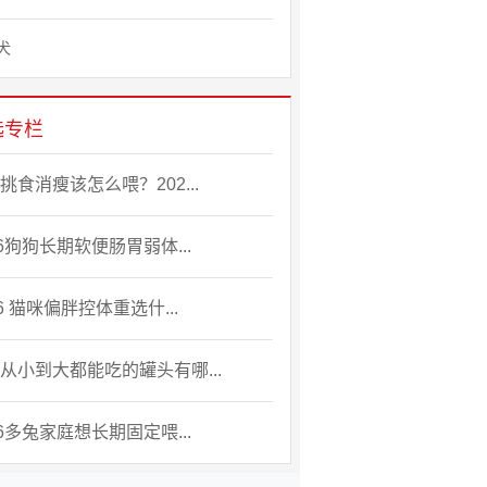
犬
选专栏
挑食消瘦该怎么喂？202...
26狗狗长期软便肠胃弱体...
26 猫咪偏胖控体重选什...
从小到大都能吃的罐头有哪...
26多兔家庭想长期固定喂...