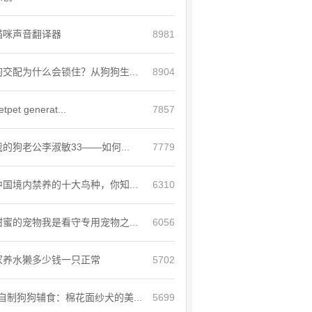
猫咪声音翻译器
8981
狗交配为什么会锁住？从狗狗生...
8904
etpet generat...
7857
我的狗老公李淑敏33——如何...
7779
中国境内禁养的十大鸟种，你知...
6310
甜蜜的宠物我是看守专用宠物之...
6056
家养水獭多少钱一只正常
5702
自制狗狗辅食：棉花面纱犬的美...
5699