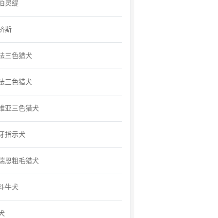
伯灵缇
济斯
法三色猎犬
法三色猎犬
维亚三色猎犬
牙指示犬
瑞恩粗毛猎犬
斗牛犬
犬