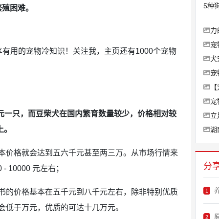
5种
繁殖困难。
力
宠
有用的宠物冷知识！关注我，主页还有1000个宠物
犬
宠
【
宠
500 元一只，而豆柴犬在国内繁育数量较少，价格相对较
立
上。
湖
本价格就会达到五六千元甚至两三万。从市场行情来
分
 10000 元左右；
书的价格基本在五千元到八千元左右，除非特别优质
1
会低于万元，优质的可达十几万元。
原
2