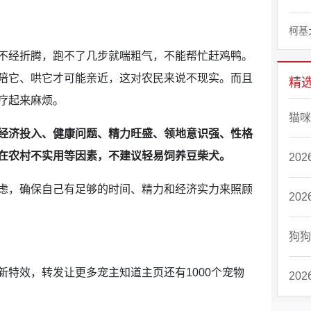
柯基
不经折腾，跑不了几步就喘粗气，不能帮忙赶鸡鸭。
陪它、哄它才可能亲近，这对农民来说不现实。而且
精
疗起来麻烦。
猫咪
经济投入、健康问题、精力旺盛、领地意识强、性格
在农村不实用等因素，不建议轻易饲养豆柴犬。
20
虑，确保自己有足够的时间、精力和经济实力来照顾
20
狗狗
特效，转发让更多宠主知道主页还有1000个宠物
20