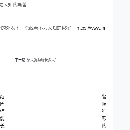
为人知的痛苦！
爱的外表下，隐藏着不为人知的秘密！
https://www.m
下一篇:
柴犬狗狗能长多大？
缅
警
因
惕
猫
狗
能
贩
长
的