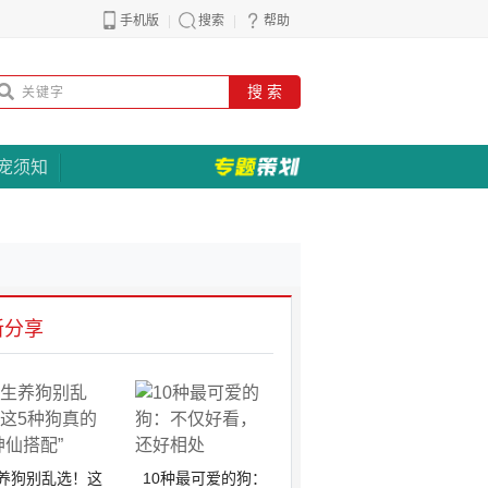
手机版
搜索
帮助
搜 索
宠须知
新分享
养狗别乱选！这
10种最可爱的狗：