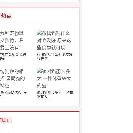
享热点
种宠物既新奇又独
布偶猫吃什么对毛发好
完...
原来这...
狗贩的骗人损招 星
缅因猫能长多大 一种体
..
型较大...
时知识