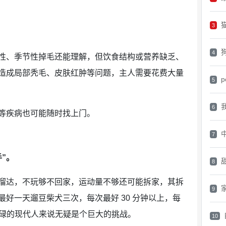
3
4
性、季节性掉毛还能理解，但饮食结构或营养缺乏、
造成局部秃毛、皮肤红肿等问题，主人需要花费大量
p
5
6
等疾病也可能随时找上门。
7
”。
8
溜达，不玩够不回家，运动量不够还可能拆家，其拆
9
好一天遛豆柴犬三次，每次最好 30 分钟以上，每
忙碌的现代人来说无疑是个巨大的挑战。
10