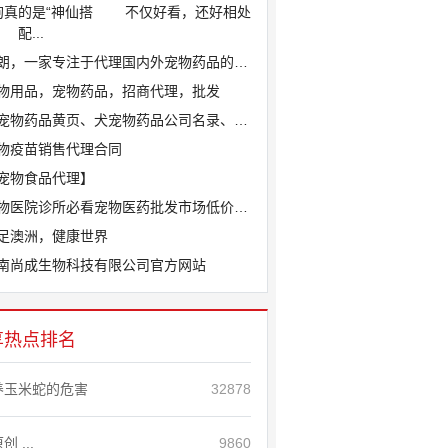
狗真的是“神仙搭
不仅好看，还好相处
配...
朗，一家专注于代理国内外宠物药品的宠物...
物用品，宠物药品，招商代理，批发
宠物药品黄页、犬宠物药品公司名录、犬宠...
物疫苗销售代理合同
宠物食品代理】
物医院诊所必看宠物医药批发市场低价源头...
足澳洲，健康世界
南尚成生物科技有限公司官方网站
享热点排名
养玉米蛇的危害
32878
创 ...
9860