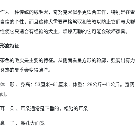
作为一种传统的绒毛犬，奇努克犬似乎更适合工作，特别是在雪
自信的个性，而且这种犬需要严格驾驭和管教以防止它们与犬群
性使它只适合有经验的犬主，烦躁无聊的它可能会破坏家具。
形态特征
茶色的毛皮是主要的特征。从侧面看呈方形的轮廓，强调出有力
炎热的夏季会变得薄些。
体 形 、身高：53厘米~61厘米；体重：29公斤~41公斤。
间。
耳 朵 、耳朵通常是下垂的，松弛的耳朵
鼻 子 、鼻孔大而宽