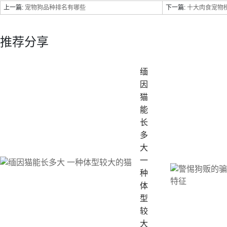
上一篇:
宠物狗品种排名有哪些
下一篇:
十大肉食宠物榜
推荐分享
缅
因
猫
能
长
多
大
一
种
体
型
较
大