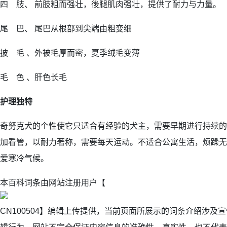
四 肢、 前肢粗而强壮，後腿肌肉强壮，提供了耐力与力量。
尾 巴、 尾巴从根部到尖端由粗变细
披 毛 、外被毛厚而密，夏季绒毛变薄
毛 色 、肝色长毛
护理独特
奇努克犬的个性使它只适合有经验的犬主，需要早期进行持续的
加看管，以耐力著称，需要每天运动。不适合公寓生活，烦躁无
爱寒冷气候。
本百科词条由网站注册用户【
CN100504】编辑上传提供，当前页面所展示的词条介绍涉及