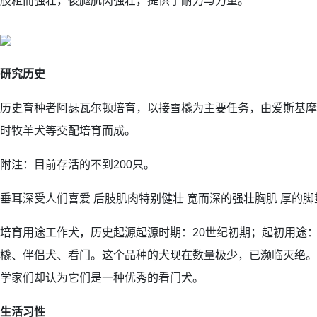
肢粗而强壮，後腿肌肉强壮，提供了耐力与力量。
研究历史
历史育种者阿瑟瓦尔顿培育，以接雪橇为主要任务，由爱斯基摩
时牧羊犬等交配培育而成。
附注：目前存活的不到200只。
垂耳深受人们喜爱 后肢肌肉特别健壮 宽而深的强壮胸肌 厚的脚
培育用途工作犬，历史起源起源时期：20世纪初期；起初用途
橇、伴侣犬、看门。这个品种的犬现在数量极少，已濒临灭绝。
学家们却认为它们是一种优秀的看门犬。
生活习性