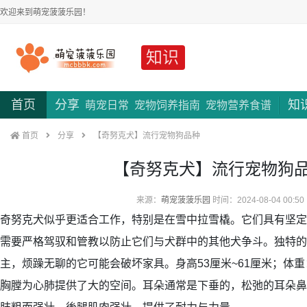
欢迎来到萌宠菠菠乐园！
知识
首页
分享
知
萌宠日常
宠物饲养指南
宠物营养食谱
首页
分享
【奇努克犬】流行宠物狗品种
【奇努克犬】流行宠物狗
来源：
萌宠菠菠乐园
时间：2024-08-04 00:50
奇努克犬似乎更适合工作，特别是在雪中拉雪橇。它们具有坚定
需要严格驾驭和管教以防止它们与犬群中的其他犬争斗。独特的
主，烦躁无聊的它可能会破坏家具。身高53厘米~61厘米；体重：
胸膛为心肺提供了大的空间。耳朵通常是下垂的，松弛的耳朵鼻子