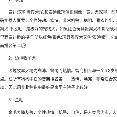
泰迪(又称贵宾犬)它和泰迪熊玩偶很相像，泰迪犬深得一些
确实惹人喜爱，个性好动、欢快、非常机警、聪明、喜欢外出、
宾犬 不脱毛，是极好的宠物犬。如果红色玩具贵宾犬不剃胡须和
里面泰迪熊的模样 所以红色(褐色)玩具贵宾犬又叫“泰迪熊”。
面排名第二哦!
2：边境牧羊犬
边境牧羊犬精力充沛、警惕而热情。智商相当与一个6-8岁
点。在所有狗狗中它的智商排名第一，热情，漂亮，非常适合家
动，因此饲养此种狗狗最好是家里有院子比较好。
3：金毛
金毛表情友善，个性热情、机警、自信，是人类最忠实，友善