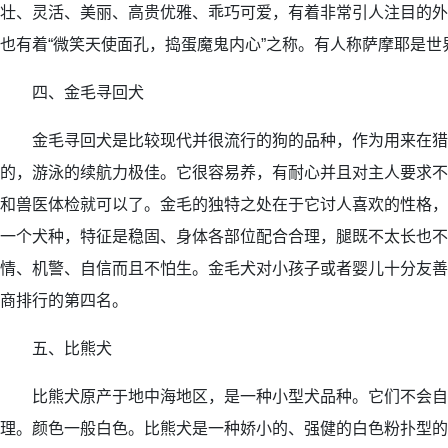
壮、灵活、美丽、高贵优雅、乖巧可爱，有着非常引人注目的外
也有着“微笑天使面孔，捣蛋魔鬼内心”之称。有人称萨摩耶是世
四、金毛寻回犬
金毛寻回犬是比较现代并很流行的狗的品种，作为用来在猎
的，游泳的续航力极佳。它很容易养，有耐心并且对主人要求不
和兽医体检就可以了。金毛的独特之处在于它讨人喜欢的性格，
一个犬种，特征是稳固、身体各部位配合合理，腿既不太长也不
情、机警、自信而且不怕生。金毛犬对小孩子或者婴儿十分友善
商排行的第四名。
五、比熊犬
比熊犬原产于地中海地区，是一种小型犬品种。它们不会自
理。颜色一般白色。比熊犬是一种娇小的、强健的白色粉扑型的