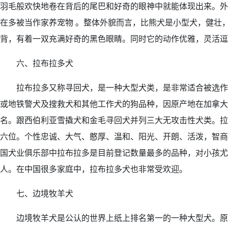
羽毛般欢快地卷在背后的尾巴和好奇的眼神中就能体现出来。外
在多被当作家养宠物 。整体外貌而言，比熊犬是小型犬，健壮
背，有着一双充满好奇的黑色眼睛。同时它的动作优雅，灵活逗
六、拉布拉多犬
拉布拉多又称寻回犬，是一种大型犬类，是非常适合被选作
或地铁警犬及搜救犬和其他工作犬的狗品种，因原产地在加拿大
名。跟西伯利亚雪撬犬和金毛寻回犬并列三大无攻击性犬类。拉
六位。个性忠诚、大气、憨厚、温和、阳光、开朗、活泼，智商
国犬业俱乐部中拉布拉多是目前登记数量最多的品种，对小孩尤
人。在中国很多家庭中，拉布拉多犬也非常受欢迎。
七、边境牧羊犬
边境牧羊犬是公认的世界上纸上排名第一的一种大型犬。原