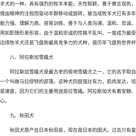
羊犬的一种，具有强烈的牧羊本能，天性聪颖、善于察言观色，
借由眼神的注视而驱动羊群移动或旋转，被当成牧羊犬已有多年
能力强、理解力高、容易训练、善于与人类沟通、温和、忠诚、
用如影随形来形容，由于温和忠诚的性格不乱叫，一度成为最受
边境牧羊犬还是飞盘狗最具竞争力的犬种，是历年飞盘狗世界杯
八、阿拉斯加雪橇犬
阿拉斯加雪橇犬是最古老的极地雪橇犬之一，它的名字取自
一个叫做马拉缪特的部落。这种犬四肢强壮有力，肌肉发达，培
是速度，因为它们的主要用途是拉雪橇。阿拉斯加犬有着安静、
心。
九、秋田犬
秋田犬原产自日本秋田县，现在是日本的国犬。过去只有皇