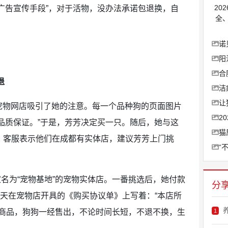
20
广告宣传手段”，对于活物，没办法承诺包退换，自
全
诺
阳
合
退
洁
让
宠物网店吸引了她的注意。每一个品种狗的页面图片
2
品质保证。”于是，芳芳决定买一只。随后，她与这
猫
流，客服表示他们在成都有实体店，建议芳芳上门挑
“
一家名为“宠物基地”的宠物实体店。一番挑选后，她付款
分
当天在宠物店开具的《购买协议单》上写着：“本店所
商品，狗狗一经售出，不论时间长短，不退不换，生
1