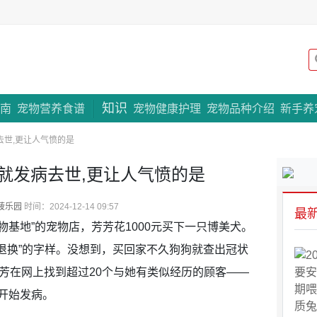
知识
专题策划
南
宠物营养食谱
宠物健康护理
宠物品种介绍
新手养
去世,更让人气愤的是
天就发病去世,更让人气愤的是
菠乐园
时间：2024-12-14 09:57
最
物基地”的宠物店，芳芳花1000元买下一只博美犬。
退换”的字样。没想到，买回家不久狗狗就查出冠状
芳在网上找到超过20个与她有类似经历的顾客——
开始发病。