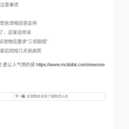
狗注意事项
家怒告宠物店获支持
了，店家这样说
宠物店要求“三倍赔偿”
回家后短短几天就病死
世,更让人气愤的是
https://www.mcbbbk.com/newsvie
下一篇:
在宠物店买到了病狗怎么办