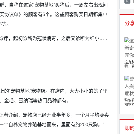
10
群，自称在这家“宠物基地”买狗后，一周左右出现问
购买协议单》的顾客有6个。这些顾客购买日期都集中
分
不等。
诊疗，起初诊断为冠状病毒，之后又诊断为细小……
这九
特，看
上的“宠物基地”宠物店。在店内，大大小小的笼子里
美、金毛、雪纳瑞等热门品种都有。
警惕
期狗的.
记者介绍，宠物店已经开业半年多，一个月平均要卖
一个自养宠物养殖基地而来，里面有约200只狗。”
即