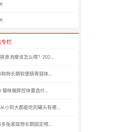
犬
犬
选专栏
挑食消瘦该怎么喂？202...
26狗狗长期软便肠胃弱体...
26 猫咪偏胖控体重选什...
从小到大都能吃的罐头有哪...
26多兔家庭想长期固定喂...