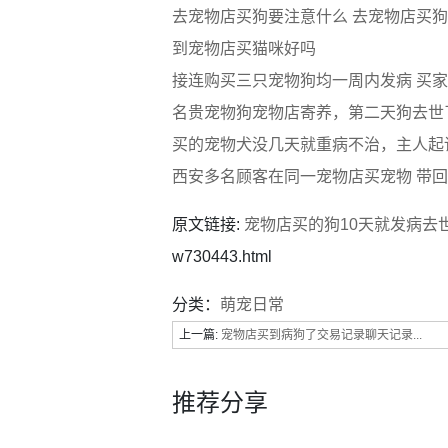
去宠物店买狗要注意什么 去宠物店买
到宠物店买猫咪好吗
接连购买三只宠物狗均一周内发病 买
名贵宠物狗宠物店寄养，第二天狗去世
买的宠物犬没几天就重病不治，主人起诉
西安多名顾客在同一宠物店买宠物 带
原文链接:
宠物店买的狗10天就发病去
w730443.html
分类：
萌宠日常
上一篇:
宠物店买到病狗了交易记录聊天记录...
推荐分享