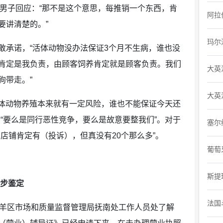
，男子回应：“那不是这个意思，每推销一个东西，肯
阿拉
要讲清楚的。”
玛尔
敢承诺，“活体动物没办法保证3个月不生病，谁也没
肯定是我负责，由顾客饲养肯定就是顾客负责。我们
大英
狗带走。”
大英
活体动物养殖本来就有一定风险，谁也不能保证今天还
“要么是同行恶性竞争，要么是故意要整我们”。对于
塞尔
店铺肯定有（投诉），但真没有20个那么多”。
葡萄
斯提
一步鉴定
法国
青羊区市场和质量监督管理局抚南处工作人员处了解