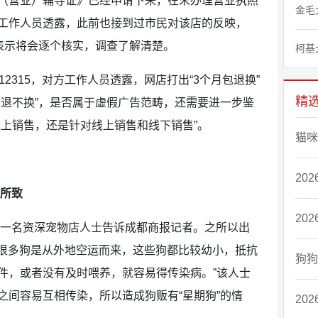
（营业）辅导证》已经申请下来，在未办理营业执照
金毛
工作人员透露，此前也接到过市民对该店的反映，
其表示将会逐个核实，调查了解清楚。
柯基
2315，对方工作人员透露，网店打出“3个月包退换”
精
不退不换”，是否属于虚假广告范畴，还需要进一步鉴
线上销售，还是针对线上销售和线下销售”。
猫咪
20
适所致
20
，成都一名资深宠物店人士告诉成都商报记者。之所以出
都很多狗是从外地空运而来，这些狗都比较幼小，抵抗
狗狗
件，或者没有及时喂养，就容易得传染病。”该人士
之间容易互相传染，所以造成狗贩有“星期狗”的情
20