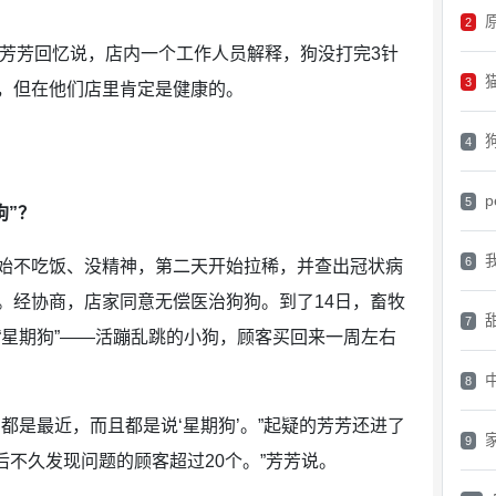
原
2
，芳芳回忆说，店内一个工作人员解释，狗没打完3针
3
，但在他们店里肯定是健康的。
4
p
5
狗”？
6
始不吃饭、没精神，第二天开始拉稀，并查出冠状病
。经协商，店家同意无偿医治狗狗。到了14日，畜牧
7
“星期狗”——活蹦乱跳的小狗，顾客买回来一周左右
。
8
都是最近，而且都是说‘星期狗’。”起疑的芳芳还进了
9
后不久发现问题的顾客超过20个。”芳芳说。