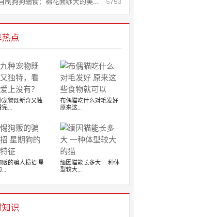
自制狗狗辅食：棉花面纱犬的美...
5753
享热点
种宠物既新奇又独
布偶猫吃什么对毛发好
完...
原来这...
狗贩的骗人损招 星
缅因猫能长多大 一种体
..
型较大...
时知识