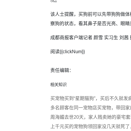
况。
该人士提醒，买狗前可以先带狗狗做体
察狗的状态，看其鼻子是否光亮、眼睛
成都商报客户端记者 颜雪 实习生 刘茜
阅读{{clickNum}}
责任编辑：
相关知识
买宠物买到“星期猫狗”，买后不久就发
多名顾客在同一宠物店买宠物，带回家
周海媚去世20天，家人贱卖她的豪宅
上千元买的宠物狗领回家没几天就死了