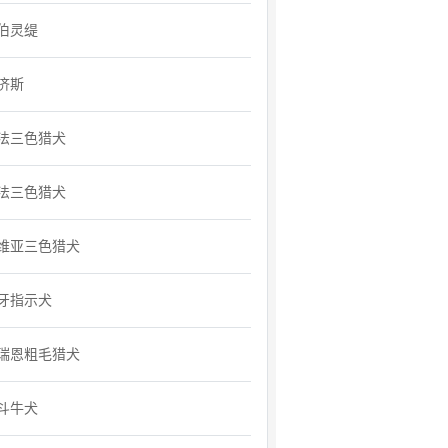
伯灵缇
济斯
法三色猎犬
法三色猎犬
维亚三色猎犬
牙指示犬
瑞恩粗毛猎犬
斗牛犬