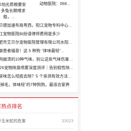
动物医院：066...
26怕劣质粮要安
、多兔长期喂求
稳，...
贝德加速布局粤西，阳江宠物专科中心医院...
江宠物医院纠纷请律师费用是多少
肥市艾贝尔宠物医院管理有限公司水阳江路...
癖患者福音！这 5 种狗 “体味最轻”...
狗崩溃的10种气味，别让这些气味伤害爱...
026宠物除臭喷雾深度测评｜告别假性除...
尿味怎么彻底去除？5 个亲测有效方法，...
不掉毛，体味轻”的7种狗狗，最适合家养
享热点排名
养玉米蛇的危害
33023