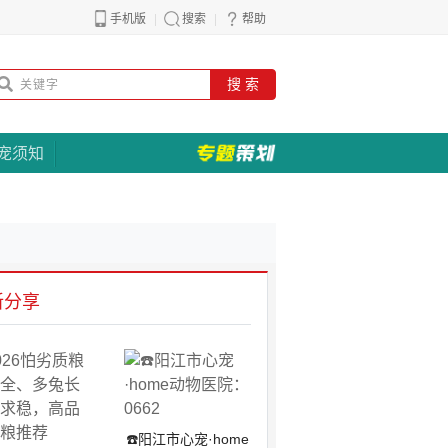
手机版
搜索
帮助
搜 索
宠须知
新分享
☎️阳江市心宠·home