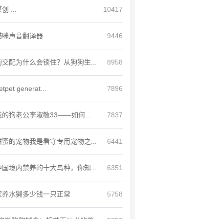
创 ...
10417
猫咪声音翻译器
9446
狗交配为什么会锁住？从狗狗生...
8958
etpet generat...
7896
我的狗老公李淑敏33——如何...
7837
甜蜜的宠物我是看守专用宠物之...
6441
中国境内禁养的十大鸟种，你知...
6351
家养水獭多少钱一只正常
5758