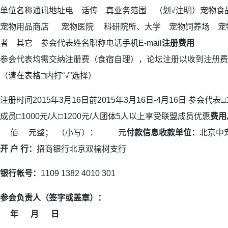
单位名称通讯地址电 话传 真业务范围 （划√注明）宠物
宠物用品商店 宠物医院 科研院所、大学 宠物饲养场 宠
者 其它 参会代表姓名职称电话手机E-mail
注册费用
参会代表均需交纳注册费（食宿自理），论坛注册以收到注册费
（请在表格□内打“√”选择）
注册时间2015年3月16日前2015年3月16日-4月16日 参会代表□1
成员□1000元/人□1200元/人团体5人以上享受联盟成员优惠
费用
佰 元整； （小写）： 元
付款信息
收款单位：
北京中
开 户 行：
招商银行北京双榆树支行
银行帐号：
1109 1382 4010 301
参会负责人（签字或盖章）：
年
月
日