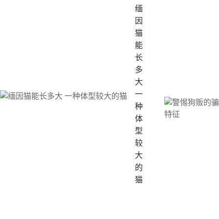
缅
因
猫
能
长
多
大
一
种
体
型
较
大
的
猫